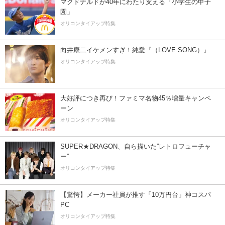
マクドナルドが40年にわたり支える「小学生の甲子
園」
オリコンタイアップ特集
向井康二イケメンすぎ！純愛『（LOVE SONG）』
オリコンタイアップ特集
大好評につき再び！ファミマ名物45％増量キャンペ
ーン
オリコンタイアップ特集
SUPER★DRAGON、自ら描いた”レトロフューチャ
ー”
オリコンタイアップ特集
【驚愕】メーカー社員が推す「10万円台」神コスパ
PC
オリコンタイアップ特集