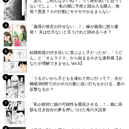
「あら、ごめんなさいね？」って絶対悪いと思って
ないでしょ…！ 私の畑に平然と踏み入る隣人…無
視？悪意？その行動にモヤモヤが止まらない
「義母の発言が許せない…！」嫁が義母に怒り爆
発！ 夫は仕方ないと言うけれど諦めるべき？
結婚前提の付き合いに喜ぶよし子だったが…「うど
ん」と「オムライス」から始まる小さな違和感【あ
なたが理解できません Vol.5】
「うるさいから子どもを連れて外に行って？」夫が
睡眠3時間でボロボロの妻に追い打ちをかける…妻の
反撃なるか？
「私が絶対に娘の可能性を開花させる…！」娘に高
額を注ぎ自分の夢を押しつけた母の大誤算