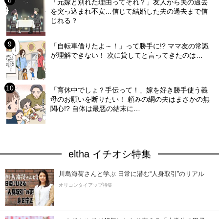
「元嫁と別れた理由ってそれ？」友人から夫の過去
を突っ込まれ不安…信じて結婚した夫の過去まで信
じれる？
「自転車借りたよ～！」って勝手に!? ママ友の常識
が理解できない！ 次に貸してと言ってきたのは…
「育休中でしょ？手伝って！」嫁を好き勝手使う義
母のお願いを断りたい！ 頼みの綱の夫はまさかの無
関心!? 自体は最悪の結末に…
eltha イチオシ特集
川島海荷さんと学ぶ 日常に潜む“人身取引”のリアル
オリコンタイアップ特集