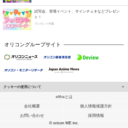
試写会、登壇イベント、サインチェキなどプレゼン
ト！
プレゼント特集
オリコングループサイト
クッキーの使用について
このサイトでは Cookie を使用して、ユーザーに合わせたコンテンツや広告の
elthaとは
表示、ソーシャル メディア機能の提供、広告の表示回数やクリック数の測定を
会社概要
個人情報保護方針
行っています。
また、ユーザーによるサイトの利用状況についても情報を収集し、ソーシャル
お問い合わせ
採用情報
メディアや広告配信、データ解析の各パートナーに提供しています。
各パートナーは、この情報とユーザーが各パートナーに提供した他の情報や、
© oricon ME inc.
ユーザーが各パートナーのサービスを使用したときに収集した他の情報を組み