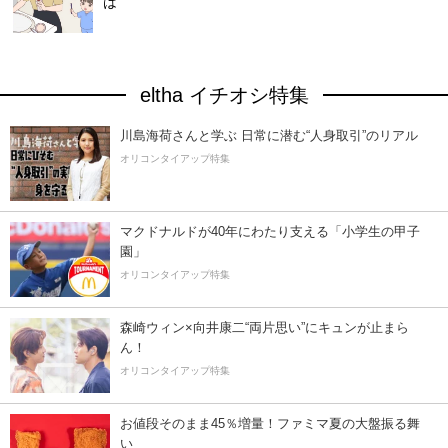
は
eltha イチオシ特集
川島海荷さんと学ぶ 日常に潜む“人身取引”のリアル
オリコンタイアップ特集
マクドナルドが40年にわたり支える「小学生の甲子
園」
オリコンタイアップ特集
森崎ウィン×向井康二“両片思い”にキュンが止まら
ん！
オリコンタイアップ特集
お値段そのまま45％増量！ファミマ夏の大盤振る舞
い