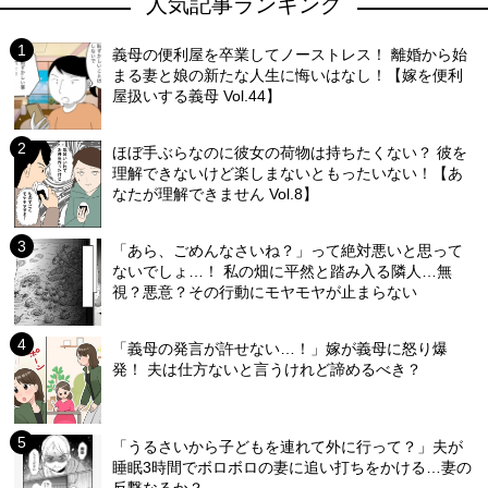
人気記事ランキング
義母の便利屋を卒業してノーストレス！ 離婚から始
まる妻と娘の新たな人生に悔いはなし！【嫁を便利
屋扱いする義母 Vol.44】
ほぼ手ぶらなのに彼女の荷物は持ちたくない？ 彼を
理解できないけど楽しまないともったいない！【あ
なたが理解できません Vol.8】
「あら、ごめんなさいね？」って絶対悪いと思って
ないでしょ…！ 私の畑に平然と踏み入る隣人…無
視？悪意？その行動にモヤモヤが止まらない
「義母の発言が許せない…！」嫁が義母に怒り爆
発！ 夫は仕方ないと言うけれど諦めるべき？
「うるさいから子どもを連れて外に行って？」夫が
睡眠3時間でボロボロの妻に追い打ちをかける…妻の