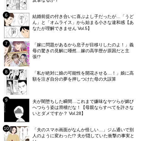
反撃なるか？
結婚前提の付き合いに喜ぶよし子だったが…「うど
ん」と「オムライス」から始まる小さな違和感【あ
なたが理解できません Vol.5】
「嫁に問題があるから息子が目移りしたのよ！」義
母の驚きの見解に唖然…嫁の高学歴が原因だと主
張!?
「私が絶対に娘の可能性を開花させる…！」娘に高
額を注ぎ自分の夢を押しつけた母の大誤算
夫が闇堕ちした瞬間…これまで嫌味なヤツらが媚び
へつらう姿は滑稽だな！【母親ならすべてを許さな
いとダメですか？ Vol.28】
「夫のスマホ画面がなんか怪しい…」ジム通いで別
人のように変わった!? 夫が隠していた衝撃の事実と