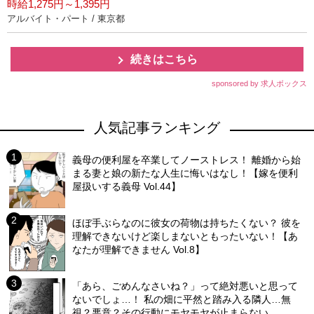
時給1,275円～1,395円
アルバイト・パート / 東京都
続きはこちら
sponsored by 求人ボックス
人気記事ランキング
義母の便利屋を卒業してノーストレス！ 離婚から始
まる妻と娘の新たな人生に悔いはなし！【嫁を便利
屋扱いする義母 Vol.44】
ほぼ手ぶらなのに彼女の荷物は持ちたくない？ 彼を
理解できないけど楽しまないともったいない！【あ
なたが理解できません Vol.8】
「あら、ごめんなさいね？」って絶対悪いと思って
ないでしょ…！ 私の畑に平然と踏み入る隣人…無
視？悪意？その行動にモヤモヤが止まらない