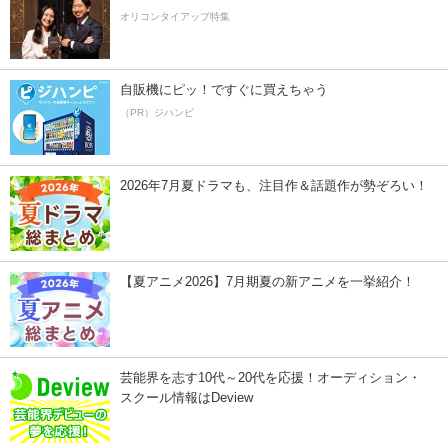
オリコンタイアップ特集
自販機にピッ！ですぐに買えちゃう
（PR）ジハンピ
2026年7月夏ドラマも、注目作＆話題作が勢ぞろい！
【夏アニメ2026】7月期夏の新アニメを一挙紹介！
芸能界を志す10代～20代を応援！オーディション・
スクール情報はDeview