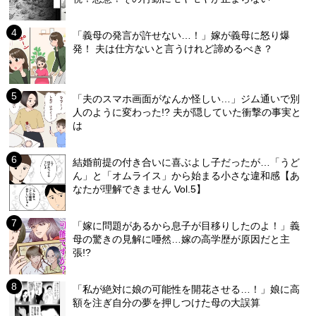
「義母の発言が許せない…！」嫁が義母に怒り爆
発！ 夫は仕方ないと言うけれど諦めるべき？
「夫のスマホ画面がなんか怪しい…」ジム通いで別
人のように変わった!? 夫が隠していた衝撃の事実と
は
結婚前提の付き合いに喜ぶよし子だったが…「うど
ん」と「オムライス」から始まる小さな違和感【あ
なたが理解できません Vol.5】
「嫁に問題があるから息子が目移りしたのよ！」義
母の驚きの見解に唖然…嫁の高学歴が原因だと主
張!?
「私が絶対に娘の可能性を開花させる…！」娘に高
額を注ぎ自分の夢を押しつけた母の大誤算