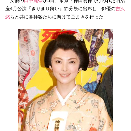
女優の
田中麗奈
が3日、東京・神田明神で行われた明治
座4月公演『きりきり舞い』節分祭に出席し、俳優の
吉沢
悠
らと共に参拝客たちに向けて豆まきを行った。