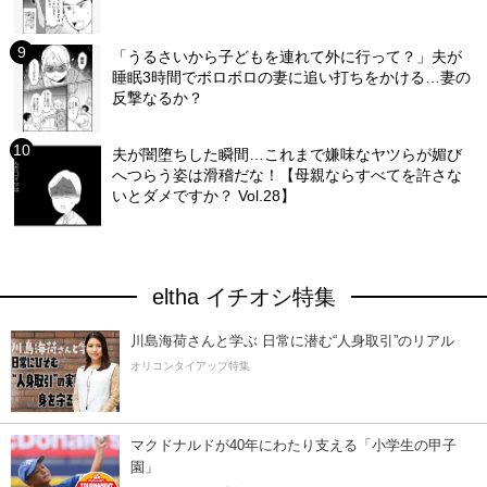
「うるさいから子どもを連れて外に行って？」夫が
睡眠3時間でボロボロの妻に追い打ちをかける…妻の
反撃なるか？
夫が闇堕ちした瞬間…これまで嫌味なヤツらが媚び
へつらう姿は滑稽だな！【母親ならすべてを許さな
いとダメですか？ Vol.28】
eltha イチオシ特集
川島海荷さんと学ぶ 日常に潜む“人身取引”のリアル
オリコンタイアップ特集
マクドナルドが40年にわたり支える「小学生の甲子
園」