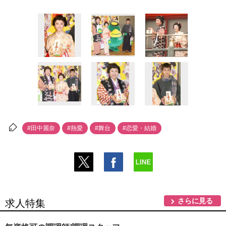
#田中麗奈
#熱愛
#舞台
#恋愛・結婚
さらに見る
求人特集