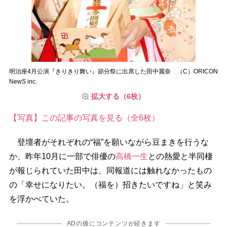
明治座4月公演『きりきり舞い』節分祭に出席した田中麗奈 （C）ORICON
NewS inc.
拡大する（6枚）
【写真】この記事の写真を見る（全6枚）
登壇者がそれぞれの“福”を願いながら豆まきを行うな
か、昨年10月に一部で俳優の
高橋一生
との熱愛と半同棲
が報じられていた田中は、同報道には触れなかったもの
の「幸せになりたい。（福を）招きたいですね」と笑み
を浮かべていた。
ADの後にコンテンツが続きます