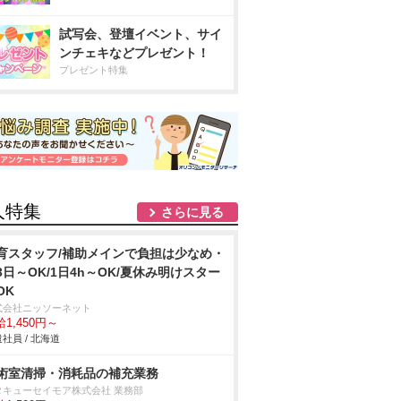
試写会、登壇イベント、サイ
ンチェキなどプレゼント！
プレゼント特集
人特集
さらに見る
育スタッフ/補助メインで負担は少なめ・
3日～OK/1日4h～OK/夏休み明けスター
OK
式会社ニッソーネット
1,450円～
社員 / 北海道
術室清掃・消耗品の補充業務
タキューセイモア株式会社 業務部