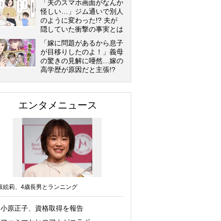
「夫のスマホ画面がなんか
怪しい…」ジム通いで別人
のように変わった!? 夫が
隠していた衝撃の事実とは
「嫁に問題があるから息子
が目移りしたのよ！」義母
の驚きの見解に唖然…嫁の
高学歴が原因だと主張!?
エンタメニュース
坂絵莉、4歳長男とランニング
小原正子、資格取得を報告