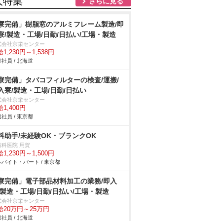
人特集
さらに見る
寮完備」樹脂窓のアルミフレーム製造/即
寮/製造・工場/日勤/日払い/工場・製造
式会社京栄センター
1,230円～1,538円
社員 / 北海道
寮完備」タバコフィルターの検査/運搬/
入寮/製造・工場/日勤/日払い
式会社京栄センター
1,400円
社員 / 東京都
科助手/未経験OK・ブランクOK
歯科医院 用賀
1,230円～1,500円
バイト・パート / 東京都
寮完備」電子部品材料加工の業務/即入
/製造・工場/日勤/日払い/工場・製造
式会社京栄センター
給20万円～25万円
社員 / 北海道