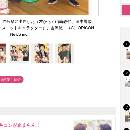
』節分祭に出席した（左から）山崎静代、田中麗奈、
スコットキャラクター）、吉沢悠 （C）ORICON
NewS inc.
#恋愛・結婚
にキュンが止まらん！