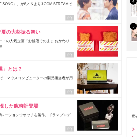
ONG）』が8／５よりJ:COM STREAMで
マ夏の大盤振る舞い
ートの人気企画「お値段そのまま おかわり
催！
選」とは？
で、マウスコンピューターの製品担当者が用
表現した腕時計登場
ラボレーションウオッチを製作。ドラマプロデ
登