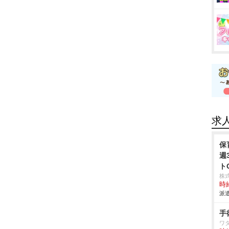
求
保
週
ト
株
時給
派遣
手
ワ