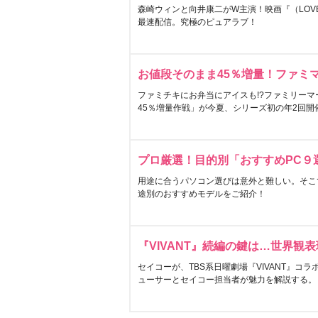
森崎ウィンと向井康二がW主演！映画『（LOVE S
最速配信。究極のピュアラブ！
お値段そのまま45％増量！ファミ
ファミチキにお弁当にアイスも!?ファミリーマ
45％増量作戦」が今夏、シリーズ初の年2回開
プロ厳選！目的別「おすすめPC９
用途に合うパソコン選びは意外と難しい。そこ
途別のおすすめモデルをご紹介！
『VIVANT』続編の鍵は…世界観
セイコーが、TBS系日曜劇場『VIVANT』コ
ューサーとセイコー担当者が魅力を解説する。