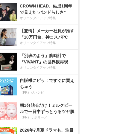
CROWN HEAD、結成1周年
で見えた”バンドらしさ”
オリコンタイアップ特集
【驚愕】メーカー社員が推す
「10万円台」神コスパPC
オリコンタイアップ特集
「別班のよう」腕時計で
『VIVANT』の世界観再現
オリコンタイアップ特集
自販機にピッ！ですぐに買え
ちゃう
（PR）ジハンピ
朝1分貼るだけ！ミルクピー
ルで一日中ずっとうるツヤ肌
（PR）サボリーノ
2026年7月夏ドラマも、注目