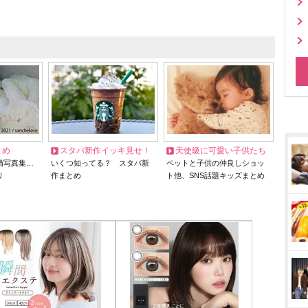
とめ
スタバ新作イッキ見せ！
天使級に可愛い子供たち
猫写真集…
いくつ知ってる？ スタバ新
ペットと子供の仲良しショッ
リ
作まとめ
ト他、SNS話題キッズまとめ