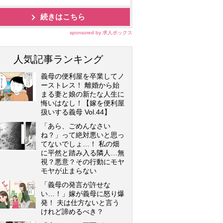
続きはこちら
sponsored by 求人ボックス
人気記事ランキング
義母の便利屋を卒業してノ
ーストレス！ 離婚から始
まる妻と娘の新たな人生に
悔いはなし！【嫁を便利屋
扱いする義母 Vol.44】
「あら、ごめんなさい
ね？」って絶対悪いと思っ
てないでしょ…！ 私の畑
に平然と踏み入る隣人…無
視？悪意？その行動にモヤ
モヤが止まらない
「義母の発言が許せな
い…！」嫁が義母に怒り爆
発！ 夫は仕方ないと言う
けれど諦めるべき？