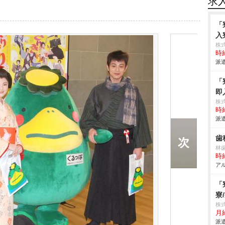
求
「
入
株
時給
派遣
「
即
株
時給
派遣
歯
林
時給
アル
「
寮
株
月
派遣