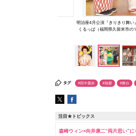
明治座4月公演『きりきり舞い
くるっぱ（福岡県久留米市のマ
タグ
#田中麗奈
#熱愛
#舞台
注目★トピックス
森崎ウィン×向井康二“両片思い”