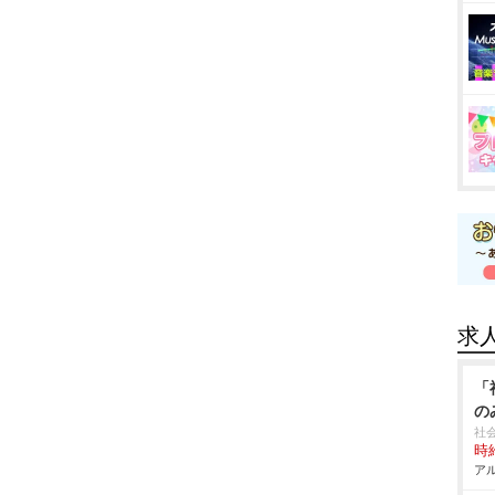
求
「
の
社
時給
アル