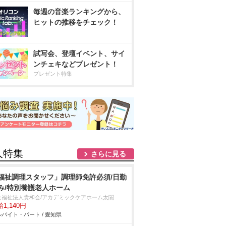
毎週の音楽ランキングから、
ヒットの推移をチェック！
試写会、登壇イベント、サイ
ンチェキなどプレゼント！
プレゼント特集
人特集
さらに見る
福祉調理スタッフ」調理師免許必須/日勤
み/特別養護老人ホーム
会福祉法人貴和会/アカデミックケアホーム太閤
1,140円
バイト・パート / 愛知県