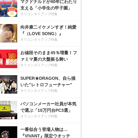
マクドナルドが40年にわたり
支える「小学生の甲子園」
オリコンタイアップ特集
向井康二イケメンすぎ！純愛
『（LOVE SONG）』
オリコンタイアップ特集
お値段そのまま45％増量！フ
ァミマ夏の大盤振る舞い
オリコンタイアップ特集
SUPER★DRAGON、自ら描
いた”レトロフューチャー”
オリコンタイアップ特集
パソコンメーカー社員が本気
で選ぶ「10万円台PC3選」
オリコンタイアップ特集
一番似合う登場人物は…
『VIVANT』限定ウオッチ