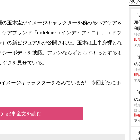
求
「
須
の玉木宏がイメージキャラクターを務めるヘアケア＆
保
ケアブランド「indefinie（インディフィニ）」（ドウ
社
時給
ャ）の新ビジュアルが公開された。玉木は上半身裸とな
アル
クシーボディを披露。ファンならずともドキっとするよ
「
しぐさを見せている。
の
社
時給
アル
のイメージキャラクターを務めているが、今回新たにボ
「
の
特
は
記事全文を読む
時給
アル
「
ト