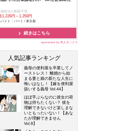
会福祉法人桜花/千里
1,226円～1,250円
バイト・パート / 東京都
続きはこちら
sponsored by 求人ボックス
人気記事ランキング
義母の便利屋を卒業してノ
ーストレス！ 離婚から始
まる妻と娘の新たな人生に
悔いはなし！【嫁を便利屋
扱いする義母 Vol.44】
ほぼ手ぶらなのに彼女の荷
物は持ちたくない？ 彼を
理解できないけど楽しまな
いともったいない！【あな
たが理解できません
Vol.8】