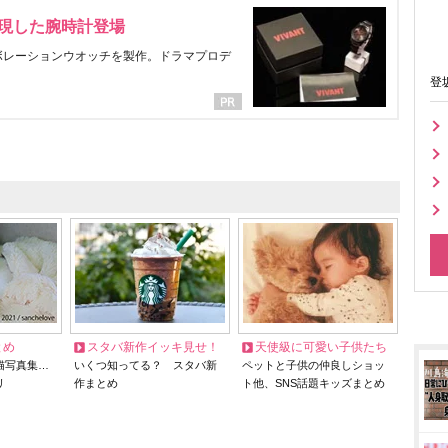
表現した腕時計登場
ラボレーションウオッチを製作。ドラマプロデ
登
とめ
スタバ新作イッキ見せ！
天使級に可愛い子供たち
猫写真集…
いくつ知ってる？ スタバ新
ペットと子供の仲良しショッ
リ
作まとめ
ト他、SNS話題キッズまとめ