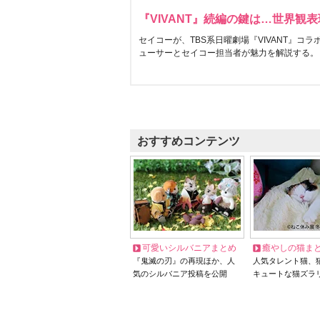
『VIVANT』続編の鍵は…世界観
セイコーが、TBS系日曜劇場『VIVANT』コ
ューサーとセイコー担当者が魅力を解説する。
おすすめコンテンツ
可愛いシルバニアまとめ
癒やしの猫ま
『鬼滅の刃』の再現ほか、人
人気タレント猫、
気のシルバニア投稿を公開
キュートな猫ズラ