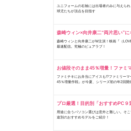
ユニフォームの右袖には出場者のみに与えられ
球児たちが頂点を目指す
森崎ウィン×向井康二“両片思い”
森崎ウィンと向井康二がW主演！映画『（LOVE S
最速配信。究極のピュアラブ！
お値段そのまま45％増量！ファミ
ファミチキにお弁当にアイスも!?ファミリーマ
45％増量作戦」が今夏、シリーズ初の年2回開
プロ厳選！目的別「おすすめPC９
用途に合うパソコン選びは意外と難しい。そこ
途別のおすすめモデルをご紹介！