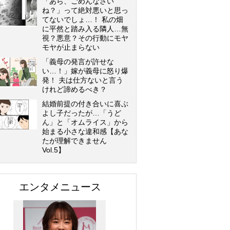
「あら、ごめんなさい
ね？」って絶対悪いと思っ
てないでしょ…！ 私の畑
に平然と踏み入る隣人…無
視？悪意？その行動にモヤ
モヤが止まらない
「義母の発言が許せな
い…！」嫁が義母に怒り爆
発！ 夫は仕方ないと言う
けれど諦めるべき？
結婚前提の付き合いに喜ぶ
よし子だったが…「うど
ん」と「オムライス」から
始まる小さな違和感【あな
たが理解できません
Vol.5】
エンタメニュース