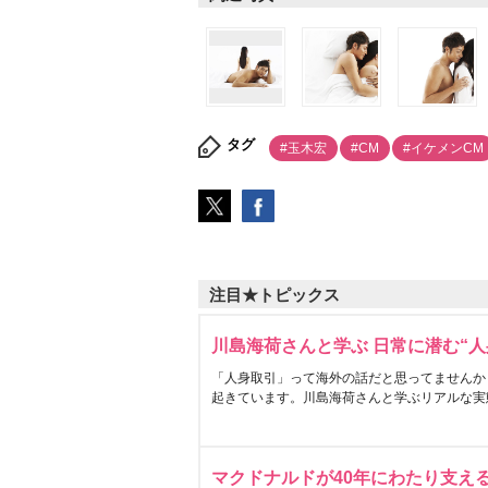
タグ
#玉木宏
#CM
#イケメンCM
注目★トピックス
川島海荷さんと学ぶ 日常に潜む“人
「人身取引」って海外の話だと思ってませんか
起きています。川島海荷さんと学ぶリアルな実
マクドナルドが40年にわたり支え