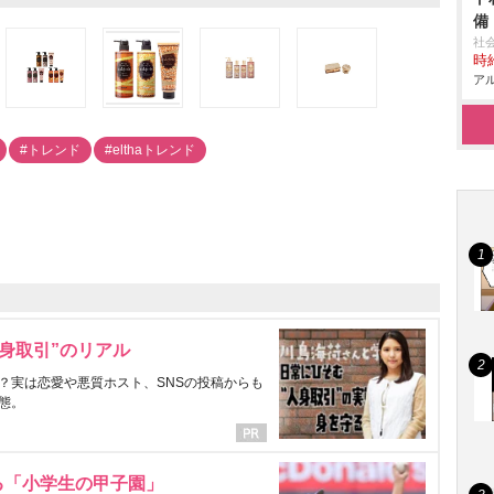
備
社
時給
アル
#トレンド
#elthaトレンド
身取引”のリアル
？実は恋愛や悪質ホスト、SNSの投稿からも
態。
る「小学生の甲子園」