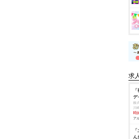
求
「
デ
株
川
時給
アル
「
ん