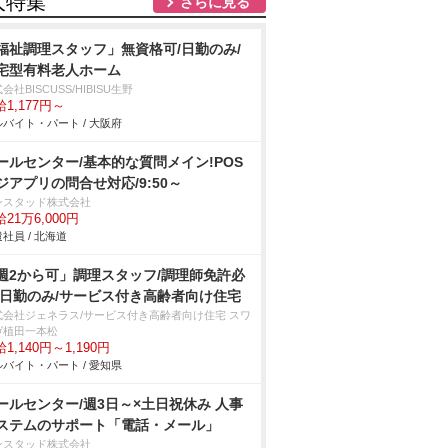
人特集
さらに見る
福祉調理スタッフ」無資格可/日勤のみ/
宅型有料老人ホーム
会社BISCUSS/HIBISU生野
1,177円～
バイト・パート / 大阪府
ールセンター/基本的な質問メイン!POS
ジアプリの問合せ対応/9:50～
ンスタッド株式会社
21万6,000円
社員 / 北海道
週2から可」調理スタッフ/調理師免許必
/日勤のみ/サービス付き高齢者向け住宅
式会社ジェネラス/サービス付き高齢者向け住宅 スワ
ヴ植田一本松
1,140円～1,190円
バイト・パート / 愛知県
ールセンター/週3日～×土日祝休み 人事
ステムのサポート「電話・メール」
ンスタッド株式会社