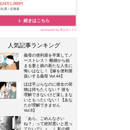
24万1,000円
社員 / 北海道
続きはこちら
sponsored by 求人ボックス
人気記事ランキング
義母の便利屋を卒業してノ
ーストレス！ 離婚から始
まる妻と娘の新たな人生に
悔いはなし！【嫁を便利屋
扱いする義母 Vol.44】
ほぼ手ぶらなのに彼女の荷
物は持ちたくない？ 彼を
理解できないけど楽しまな
いともったいない！【あな
たが理解できません
Vol.8】
「あら、ごめんなさい
ね？」って絶対悪いと思っ
てないでしょ…！ 私の畑