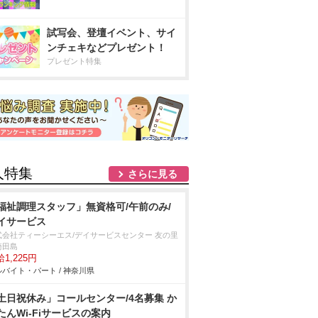
試写会、登壇イベント、サイ
ンチェキなどプレゼント！
プレゼント特集
人特集
さらに見る
福祉調理スタッフ」無資格可/午前のみ/
イサービス
式会社ティーシーエス/デイサービスセンター 友の里
崎田島
1,225円
バイト・パート / 神奈川県
土日祝休み」コールセンター/4名募集 か
たんWi-Fiサービスの案内