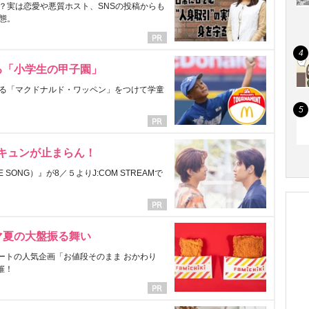
？実は恋愛や悪質ホスト、SNSの投稿からも
態。
る「小学生の甲子園」
る「マクドナルド・ワッペン」をつけて学童
にキュンが止まらん！
ONG）』が8／５よりJ:COM STREAMで
マ夏の大盤振る舞い
ートの人気企画「お値段そのまま おかわり
催！