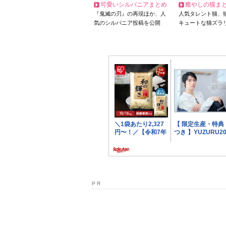
可愛いシルバニアまとめ
癒やしの猫ま
『鬼滅の刃』の再現ほか、人
人気タレント猫、
気のシルバニア投稿を公開
キュートな猫ズラ
P R