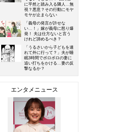
に平然と踏み入る隣人…無
視？悪意？その行動にモヤ
モヤが止まらない
「義母の発言が許せな
い…！」嫁が義母に怒り爆
発！ 夫は仕方ないと言う
けれど諦めるべき？
「うるさいから子どもを連
れて外に行って？」夫が睡
眠3時間でボロボロの妻に
追い打ちをかける…妻の反
撃なるか？
エンタメニュース