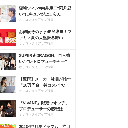
森崎ウィン×向井康二“両片思
い”にキュンが止まらん！
オリコンタイアップ特集
お値段そのまま45％増量！フ
ァミマ夏の大盤振る舞い
オリコンタイアップ特集
SUPER★DRAGON、自ら描
いた”レトロフューチャー”
オリコンタイアップ特集
【驚愕】メーカー社員が推す
「10万円台」神コスパPC
オリコンタイアップ特集
『VIVANT』限定ウオッチ、
プロデューサーの感想は
オリコンタイアップ特集
2026年7月夏ドラマも、注目