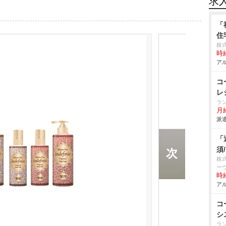
求
「
住
株式
時給
アル
コ
レ
ラ
月給
派遣
「
須
株
ー
時給
アル
コ
シ
ラ