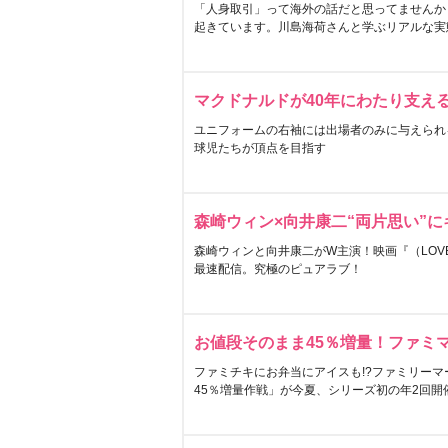
「人身取引」って海外の話だと思ってませんか
起きています。川島海荷さんと学ぶリアルな実
マクドナルドが40年にわたり支え
ユニフォームの右袖には出場者のみに与えられ
球児たちが頂点を目指す
森崎ウィン×向井康二“両片思い”
森崎ウィンと向井康二がW主演！映画『（LOVE S
最速配信。究極のピュアラブ！
お値段そのまま45％増量！ファミ
ファミチキにお弁当にアイスも!?ファミリーマ
45％増量作戦」が今夏、シリーズ初の年2回開