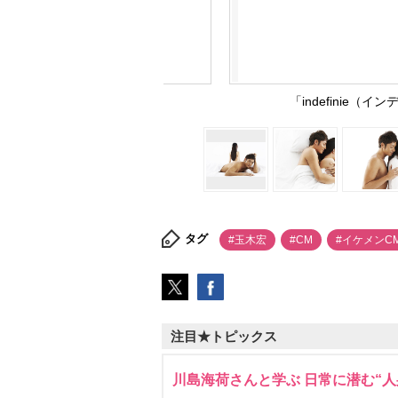
「indefinie
タグ
#玉木宏
#CM
#イケメンC
注目★トピックス
川島海荷さんと学ぶ 日常に潜む“人