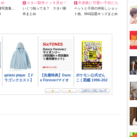
とめ
スタバ新作イッキ見せ！
天使級に可愛い子供たち
猫写真集…
いくつ知ってる？ スタバ新
ペットと子供の仲良しショッ
リ
作まとめ
ト他、SNS話題キッズまとめ