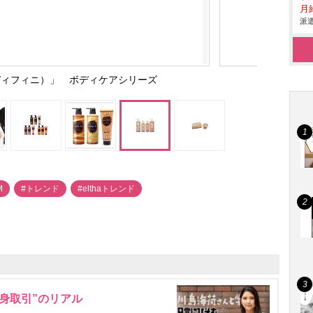
月給
派遣
（インディフィニ）」 ボディケアシリーズ
M
#トレンド
#elthaトレンド
身取引”のリアル