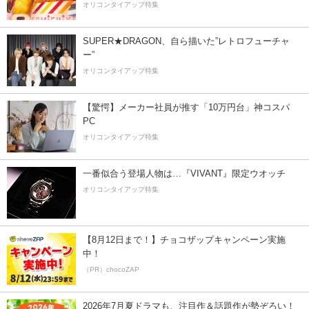
オリコンタイアップ特集
SUPER★DRAGON、自ら描いた”レトロフューチャ
ー”
オリコンタイアップ特集
【驚愕】メーカー社員が推す「10万円台」神コスパ
PC
オリコンタイアップ特集
一番似合う登場人物は…『VIVANT』限定ウオッチ
オリコンタイアップ特集
【8月12日まで！】チョコザップキャンペーン実施
中！
（PR）chocoZAP
2026年7月夏ドラマも、注目作＆話題作が勢ぞろい！