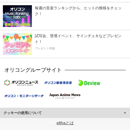
毎週の音楽ランキングから、ヒットの推移をチェッ
ク！
試写会、登壇イベント、サインチェキなどプレゼン
ト！
プレゼント特集
オリコングループサイト
クッキーの使用について
このサイトでは Cookie を使用して、ユーザーに合わせたコンテンツや広告の
elthaとは
表示、ソーシャル メディア機能の提供、広告の表示回数やクリック数の測定を