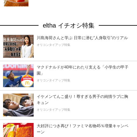
eltha イチオシ特集
川島海荷さんと学ぶ 日常に潜む“人身取引”のリアル
オリコンタイアップ特集
マクドナルドが40年にわたり支える「小学生の甲子
園」
オリコンタイアップ特集
イケメンてんこ盛り！尊すぎる男子の純情ラブに胸
キュン
オリコンタイアップ特集
大好評につき再び！ファミマ名物45％増量キャンペ
ーン