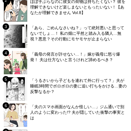
ほぼ手ぶらなのに彼女の荷物は持ちたくない？ 彼を
理解できないけど楽しまないともったいない！【あ
なたが理解できません Vol.8】
「あら、ごめんなさいね？」って絶対悪いと思って
ないでしょ…！ 私の畑に平然と踏み入る隣人…無
視？悪意？その行動にモヤモヤが止まらない
「義母の発言が許せない…！」嫁が義母に怒り爆
発！ 夫は仕方ないと言うけれど諦めるべき？
「うるさいから子どもを連れて外に行って？」夫が
睡眠3時間でボロボロの妻に追い打ちをかける…妻の
反撃なるか？
「夫のスマホ画面がなんか怪しい…」ジム通いで別
人のように変わった!? 夫が隠していた衝撃の事実と
は