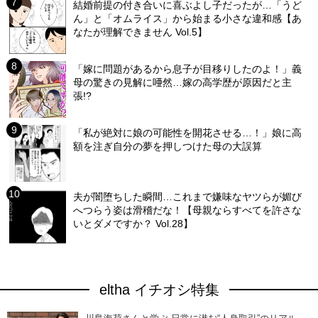
結婚前提の付き合いに喜ぶよし子だったが…「うど
ん」と「オムライス」から始まる小さな違和感【あ
なたが理解できません Vol.5】
「嫁に問題があるから息子が目移りしたのよ！」義
母の驚きの見解に唖然…嫁の高学歴が原因だと主
張!?
「私が絶対に娘の可能性を開花させる…！」娘に高
額を注ぎ自分の夢を押しつけた母の大誤算
夫が闇堕ちした瞬間…これまで嫌味なヤツらが媚び
へつらう姿は滑稽だな！【母親ならすべてを許さな
いとダメですか？ Vol.28】
eltha イチオシ特集