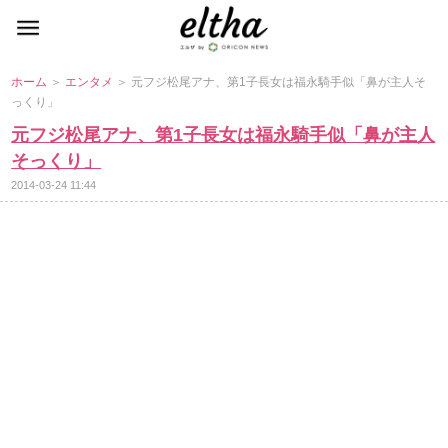
ホーム
＞
エンタメ
＞ 元フジ松尾アナ、第1子長女は福永騎手似「鼻が主人そ
っくり」
元フジ松尾アナ、第1子長女は福永騎手似「鼻が主人
そっくり」
2014-03-24 11:44