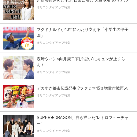
川島海荷さんと学ぶ 日常に潜む“人身取引”のリアル
オリコンタイアップ特集
マクドナルドが40年にわたり支える「小学生の甲子
園」
オリコンタイアップ特集
森崎ウィン×向井康二“両片思い”にキュンが止まら
ん！
オリコンタイアップ特集
デカすぎ都市伝説発生!?ファミマ45％増量作戦再来
オリコンタイアップ特集
SUPER★DRAGON、自ら描いた”レトロフューチャ
ー”
オリコンタイアップ特集