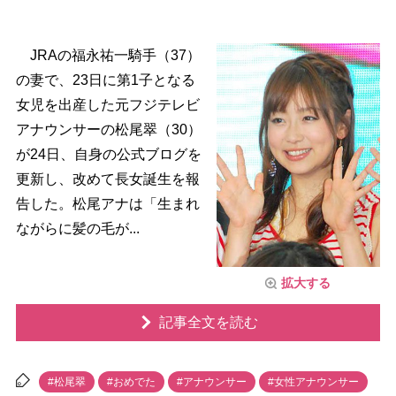
JRAの福永祐一騎手（37）
の妻で、23日に第1子となる
女児を出産した元フジテレビ
アナウンサーの松尾翠（30）
が24日、自身の公式ブログを
更新し、改めて長女誕生を報
告した。松尾アナは「生まれ
ながらに髪の毛が...
拡大する
記事全文を読む
#松尾翠
#おめでた
#アナウンサー
#女性アナウンサー