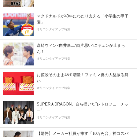
マクドナルドが40年にわたり支える「小学生の甲子
園」
オリコンタイアップ特集
森崎ウィン×向井康二“両片思い”にキュンが止まら
ん！
オリコンタイアップ特集
お値段そのまま45％増量！ファミマ夏の大盤振る舞
い
オリコンタイアップ特集
SUPER★DRAGON、自ら描いた”レトロフューチャ
ー”
オリコンタイアップ特集
【驚愕】メーカー社員が推す「10万円台」神コスパ