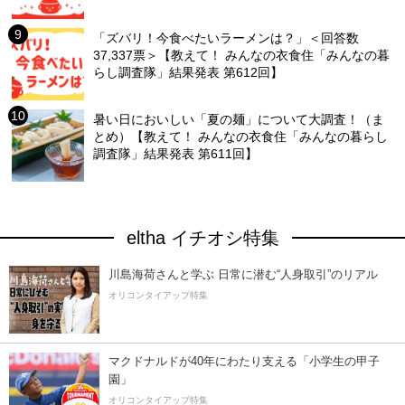
「ズバリ！今食べたいラーメンは？」＜回答数
37,337票＞【教えて！ みんなの衣食住「みんなの暮
らし調査隊」結果発表 第612回】
暑い日においしい「夏の麺」について大調査！（ま
とめ）【教えて！ みんなの衣食住「みんなの暮らし
調査隊」結果発表 第611回】
eltha イチオシ特集
川島海荷さんと学ぶ 日常に潜む“人身取引”のリアル
オリコンタイアップ特集
マクドナルドが40年にわたり支える「小学生の甲子
園」
オリコンタイアップ特集