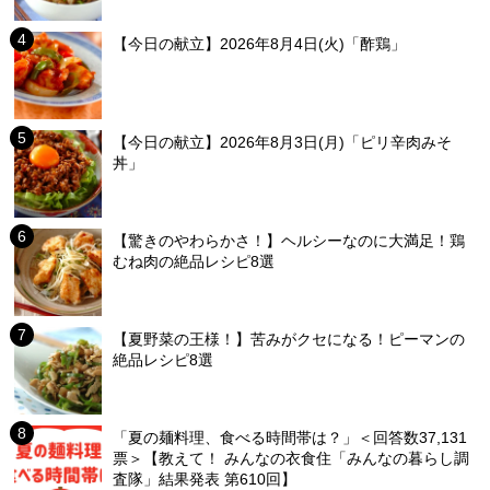
【今日の献立】2026年8月4日(火)「酢鶏」
【今日の献立】2026年8月3日(月)「ピリ辛肉みそ
丼」
【驚きのやわらかさ！】ヘルシーなのに大満足！鶏
むね肉の絶品レシピ8選
【夏野菜の王様！】苦みがクセになる！ピーマンの
絶品レシピ8選
「夏の麺料理、食べる時間帯は？」＜回答数37,131
票＞【教えて！ みんなの衣食住「みんなの暮らし調
査隊」結果発表 第610回】