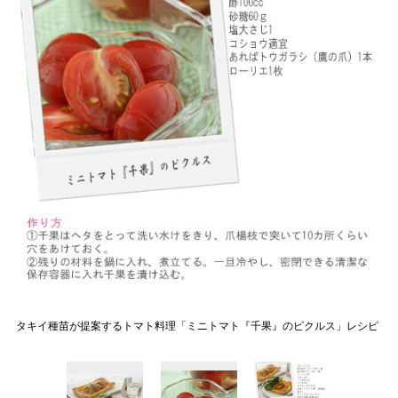
タキイ種苗が提案するトマト料理「ミニトマト『千果』のピクルス」レシピ