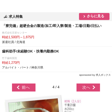
さらに見る
求人特集
「寮完備」超硬合金の製造/加工/即入寮/製造・工場/日勤/日払い
株式会社京栄センター
時給1,500円～1,875円
派遣社員 / 北海道
歯科助手/未経験OK・扶養内勤務OK
竹下歯科医院
時給1,270円
アルバイト・パート / 神奈川県
sponsored by 求人ボックス
4 / 4
前へ
次へ