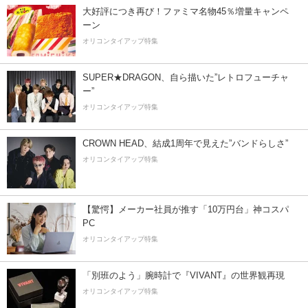
大好評につき再び！ファミマ名物45％増量キャンペ
ーン
オリコンタイアップ特集
SUPER★DRAGON、自ら描いた”レトロフューチャ
ー”
オリコンタイアップ特集
CROWN HEAD、結成1周年で見えた”バンドらしさ”
オリコンタイアップ特集
【驚愕】メーカー社員が推す「10万円台」神コスパ
PC
オリコンタイアップ特集
「別班のよう」腕時計で『VIVANT』の世界観再現
オリコンタイアップ特集