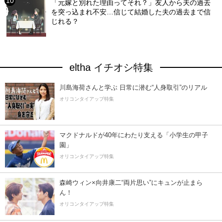
「元嫁と別れた理由ってそれ？」友人から夫の過去
を突っ込まれ不安…信じて結婚した夫の過去まで信
じれる？
eltha イチオシ特集
川島海荷さんと学ぶ 日常に潜む“人身取引”のリアル
オリコンタイアップ特集
マクドナルドが40年にわたり支える「小学生の甲子
園」
オリコンタイアップ特集
森崎ウィン×向井康二“両片思い”にキュンが止まら
ん！
オリコンタイアップ特集