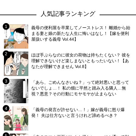
人気記事ランキング
義母の便利屋を卒業してノーストレス！ 離婚から始
まる妻と娘の新たな人生に悔いはなし！【嫁を便利
屋扱いする義母 Vol.44】
ほぼ手ぶらなのに彼女の荷物は持ちたくない？ 彼を
理解できないけど楽しまないともったいない！【あ
なたが理解できません Vol.8】
「あら、ごめんなさいね？」って絶対悪いと思って
ないでしょ…！ 私の畑に平然と踏み入る隣人…無
視？悪意？その行動にモヤモヤが止まらない
「義母の発言が許せない…！」嫁が義母に怒り爆
発！ 夫は仕方ないと言うけれど諦めるべき？