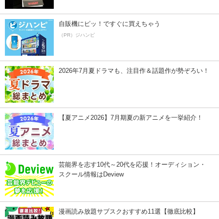
自販機にピッ！ですぐに買えちゃう
（PR）ジハンピ
2026年7月夏ドラマも、注目作＆話題作が勢ぞろい！
【夏アニメ2026】7月期夏の新アニメを一挙紹介！
芸能界を志す10代～20代を応援！オーディション・
スクール情報はDeview
漫画読み放題サブスクおすすめ11選【徹底比較】