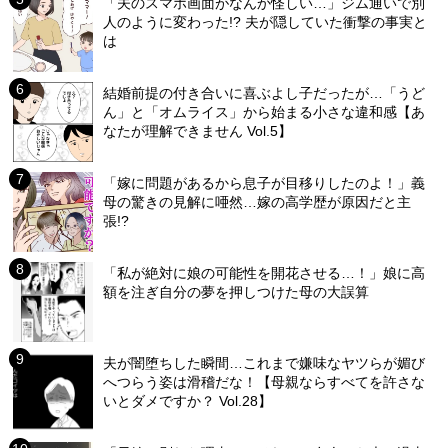
「夫のスマホ画面がなんか怪しい…」ジム通いで別
人のように変わった!? 夫が隠していた衝撃の事実と
は
結婚前提の付き合いに喜ぶよし子だったが…「うど
ん」と「オムライス」から始まる小さな違和感【あ
なたが理解できません Vol.5】
「嫁に問題があるから息子が目移りしたのよ！」義
母の驚きの見解に唖然…嫁の高学歴が原因だと主
張!?
「私が絶対に娘の可能性を開花させる…！」娘に高
額を注ぎ自分の夢を押しつけた母の大誤算
夫が闇堕ちした瞬間…これまで嫌味なヤツらが媚び
へつらう姿は滑稽だな！【母親ならすべてを許さな
いとダメですか？ Vol.28】