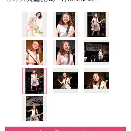
ワンマンライブを開催したchay （C）ORICON NewS inc.