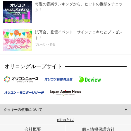
毎週の音楽ランキングから、ヒットの推移をチェッ
ク！
試写会、登壇イベント、サインチェキなどプレゼン
ト！
プレゼント特集
オリコングループサイト
クッキーの使用について
このサイトでは Cookie を使用して、ユーザーに合わせたコンテンツや広告の
elthaとは
表示、ソーシャル メディア機能の提供、広告の表示回数やクリック数の測定を
会社概要
個人情報保護方針
行っています。