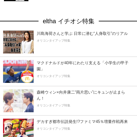
eltha イチオシ特集
川島海荷さんと学ぶ 日常に潜む“人身取引”のリアル
オリコンタイアップ特集
マクドナルドが40年にわたり支える「小学生の甲子
園」
オリコンタイアップ特集
森崎ウィン×向井康二“両片思い”にキュンが止まら
ん！
オリコンタイアップ特集
デカすぎ都市伝説発生!?ファミマ45％増量作戦再来
オリコンタイアップ特集