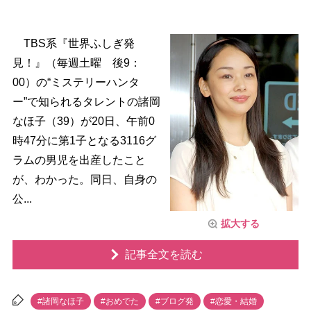
TBS系『世界ふしぎ発
見！』（毎週土曜 後9：
00）の“ミステリーハンタ
ー”で知られるタレントの諸岡
なほ子（39）が20日、午前0
時47分に第1子となる3116グ
ラムの男児を出産したこと
が、わかった。同日、自身の
公...
拡大する
記事全文を読む
#諸岡なほ子
#おめでた
#ブログ発
#恋愛・結婚