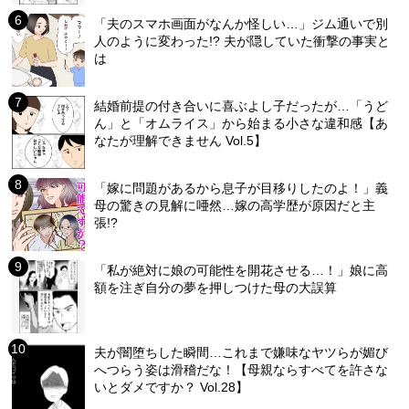
「夫のスマホ画面がなんか怪しい…」ジム通いで別
人のように変わった!? 夫が隠していた衝撃の事実と
は
結婚前提の付き合いに喜ぶよし子だったが…「うど
ん」と「オムライス」から始まる小さな違和感【あ
なたが理解できません Vol.5】
「嫁に問題があるから息子が目移りしたのよ！」義
母の驚きの見解に唖然…嫁の高学歴が原因だと主
張!?
「私が絶対に娘の可能性を開花させる…！」娘に高
額を注ぎ自分の夢を押しつけた母の大誤算
夫が闇堕ちした瞬間…これまで嫌味なヤツらが媚び
へつらう姿は滑稽だな！【母親ならすべてを許さな
いとダメですか？ Vol.28】