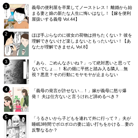
義母の便利屋を卒業してノーストレス！ 離婚から始
まる妻と娘の新たな人生に悔いはなし！【嫁を便利
屋扱いする義母 Vol.44】
ほぼ手ぶらなのに彼女の荷物は持ちたくない？ 彼を
理解できないけど楽しまないともったいない！【あ
なたが理解できません Vol.8】
「あら、ごめんなさいね？」って絶対悪いと思って
ないでしょ…！ 私の畑に平然と踏み入る隣人…無
視？悪意？その行動にモヤモヤが止まらない
「義母の発言が許せない…！」嫁が義母に怒り爆
発！ 夫は仕方ないと言うけれど諦めるべき？
「うるさいから子どもを連れて外に行って？」夫が
睡眠3時間でボロボロの妻に追い打ちをかける…妻の
反撃なるか？