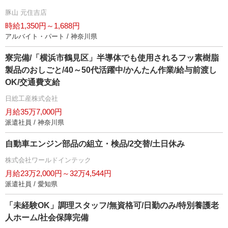
豚山 元住吉店
時給1,350円～1,688円
アルバイト・パート / 神奈川県
寮完備/「横浜市鶴見区」半導体でも使用されるフッ素樹脂
製品のおしごと/40～50代活躍中/かんたん作業/給与前渡し
OK/交通費支給
日総工産株式会社
月給35万7,000円
派遣社員 / 神奈川県
自動車エンジン部品の組立・検品/2交替/土日休み
株式会社ワールドインテック
月給23万2,000円～32万4,544円
派遣社員 / 愛知県
「未経験OK」調理スタッフ/無資格可/日勤のみ/特別養護老
人ホーム/社会保障完備