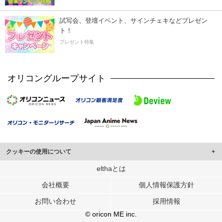
試写会、登壇イベント、サインチェキなどプレゼン
ト！
プレゼント特集
オリコングループサイト
クッキーの使用について
このサイトでは Cookie を使用して、ユーザーに合わせたコンテンツや広告の
elthaとは
表示、ソーシャル メディア機能の提供、広告の表示回数やクリック数の測定を
会社概要
個人情報保護方針
行っています。
また、ユーザーによるサイトの利用状況についても情報を収集し、ソーシャル
お問い合わせ
採用情報
メディアや広告配信、データ解析の各パートナーに提供しています。
各パートナーは、この情報とユーザーが各パートナーに提供した他の情報や、
© oricon ME inc.
ユーザーが各パートナーのサービスを使用したときに収集した他の情報を組み