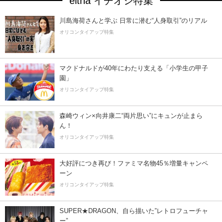
eltha イチオシ特集
川島海荷さんと学ぶ 日常に潜む“人身取引”のリアル
オリコンタイアップ特集
マクドナルドが40年にわたり支える「小学生の甲子
園」
オリコンタイアップ特集
森崎ウィン×向井康二“両片思い”にキュンが止まら
ん！
オリコンタイアップ特集
大好評につき再び！ファミマ名物45％増量キャンペ
ーン
オリコンタイアップ特集
SUPER★DRAGON、自ら描いた”レトロフューチャ
ー”