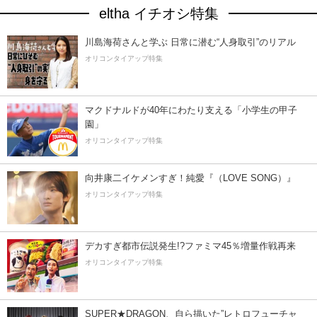
eltha イチオシ特集
川島海荷さんと学ぶ 日常に潜む“人身取引”のリアル
オリコンタイアップ特集
マクドナルドが40年にわたり支える「小学生の甲子
園」
オリコンタイアップ特集
向井康二イケメンすぎ！純愛『（LOVE SONG）』
オリコンタイアップ特集
デカすぎ都市伝説発生!?ファミマ45％増量作戦再来
オリコンタイアップ特集
SUPER★DRAGON、自ら描いた”レトロフューチャ