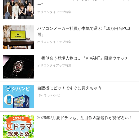
ー”
オリコンタイアップ特集
パソコンメーカー社員が本気で選ぶ「10万円台PC3
選」
オリコンタイアップ特集
一番似合う登場人物は…『VIVANT』限定ウオッチ
オリコンタイアップ特集
自販機にピッ！ですぐに買えちゃう
（PR）ジハンピ
2026年7月夏ドラマも、注目作＆話題作が勢ぞろい！