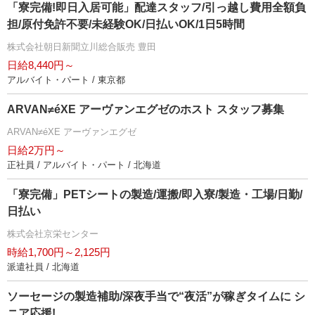
「寮完備!即日入居可能」配達スタッフ/引っ越し費用全額負
担/原付免許不要/未経験OK/日払いOK/1日5時間
株式会社朝日新聞立川総合販売 豊田
日給8,440円～
アルバイト・パート / 東京都
ARVAN≠éXE アーヴァンエグゼのホスト スタッフ募集
ARVAN≠éXE アーヴァンエグゼ
日給2万円～
正社員 / アルバイト・パート / 北海道
「寮完備」PETシートの製造/運搬/即入寮/製造・工場/日勤/
日払い
株式会社京栄センター
時給1,700円～2,125円
派遣社員 / 北海道
ソーセージの製造補助/深夜手当で“夜活”が稼ぎタイムに シ
ニア応援!