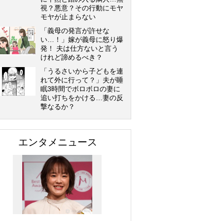
視？悪意？その行動にモヤ
モヤが止まらない
「義母の発言が許せな
い…！」嫁が義母に怒り爆
発！ 夫は仕方ないと言う
けれど諦めるべき？
「うるさいから子どもを連
れて外に行って？」夫が睡
眠3時間でボロボロの妻に
追い打ちをかける…妻の反
撃なるか？
エンタメニュース