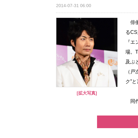
2014-07-31 06:00
俳優
るC
『エ
場。
及ぶ
（戸
ク”
[拡大写真]
同作