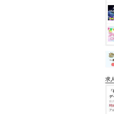
求
「
デ
株
時給
アル