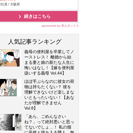
社員 / 大阪府
続きはこちら
sponsored by 求人ボックス
人気記事ランキング
義母の便利屋を卒業してノ
ーストレス！ 離婚から始
まる妻と娘の新たな人生に
悔いはなし！【嫁を便利屋
扱いする義母 Vol.44】
ほぼ手ぶらなのに彼女の荷
物は持ちたくない？ 彼を
理解できないけど楽しまな
いともったいない！【あな
たが理解できません
Vol.8】
「あら、ごめんなさい
ね？」って絶対悪いと思っ
てないでしょ…！ 私の畑
に平然と踏み入る隣人…無