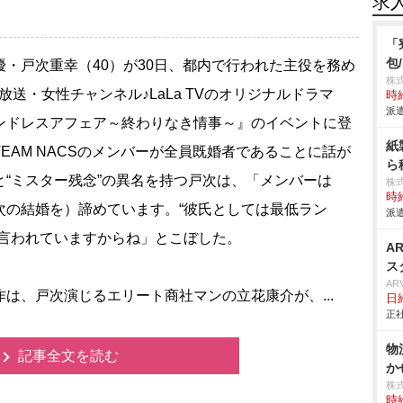
求
「
包
・戸次重幸（40）が30日、都内で行われた主役を務め
株
S放送・女性チャンネル♪LaLa TVのオリジナルドラマ
時給
派遣
ンドレスアフェア～終わりなき情事～』のイベントに登
紙
TEAM NACSのメンバーが全員既婚者であることに話が
ら
と“ミスター残念”の異名を持つ戸次は、「メンバーは
株
時給
次の結婚を）諦めています。“彼氏としては最低ラン
派遣
と言われていますからね」とこぼした。
A
ス
AR
は、戸次演じるエリート商社マンの立花康介が、...
日
正社
物
記事全文を読む
か
株
時給