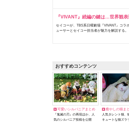
『VIVANT』続編の鍵は…世界観
セイコーが、TBS系日曜劇場『VIVANT』コ
ューサーとセイコー担当者が魅力を解説する。
おすすめコンテンツ
可愛いシルバニアまとめ
癒やしの猫ま
『鬼滅の刃』の再現ほか、人
人気タレント猫、
気のシルバニア投稿を公開
キュートな猫ズラ