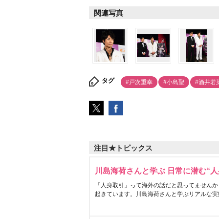
関連写真
タグ
#戸次重幸
#小島聖
#酒井若
注目★トピックス
川島海荷さんと学ぶ 日常に潜む“人
「人身取引」って海外の話だと思ってませんか
起きています。川島海荷さんと学ぶリアルな実