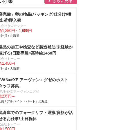
人特集
さらに見る
寮完備」卵の検品/パッキング/仕分け/梱
/出荷/即入寮
式会社京栄センター
1,350円～1,688円
社員 / 北海道
製品の加工や検査など製造補助/未経験か
稼げる!日勤専属×高時給1450円
式会社トーコー
1,450円
社員 / 大阪府
RVAN≠éXE アーヴァンエグゼのホスト
タッフ募集
VAN≠éXE アーヴァンエグゼ
給2万円～
員 / アルバイト・パート / 北海道
流倉庫でのフォークリフト運搬/資格が活
せるお仕事!土日祝休
式会社トーコー
1,500円