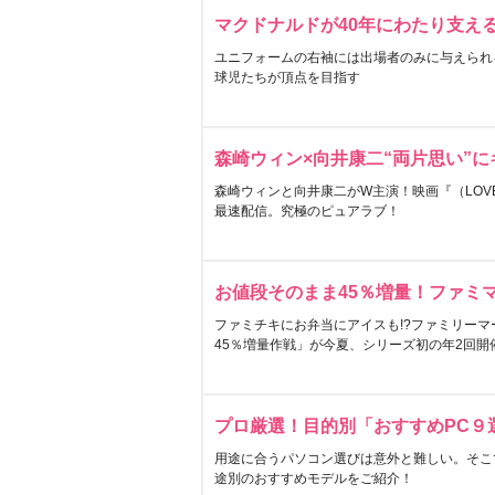
マクドナルドが40年にわたり支え
ユニフォームの右袖には出場者のみに与えられ
球児たちが頂点を目指す
森崎ウィン×向井康二“両片思い”
森崎ウィンと向井康二がW主演！映画『（LOVE S
最速配信。究極のピュアラブ！
お値段そのまま45％増量！ファミ
ファミチキにお弁当にアイスも!?ファミリーマ
45％増量作戦」が今夏、シリーズ初の年2回開
プロ厳選！目的別「おすすめPC９
用途に合うパソコン選びは意外と難しい。そこ
途別のおすすめモデルをご紹介！