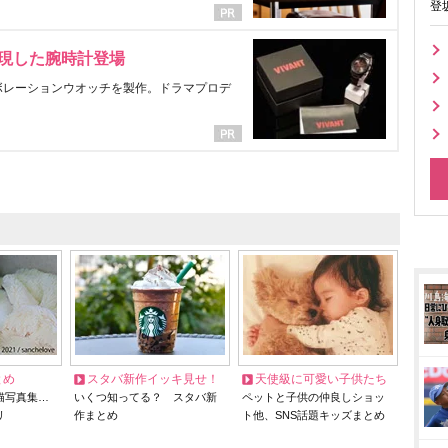
登
表現した腕時計登場
ラボレーションウオッチを製作。ドラマプロデ
とめ
スタバ新作イッキ見せ！
天使級に可愛い子供たち
猫写真集…
いくつ知ってる？ スタバ新
ペットと子供の仲良しショッ
リ
作まとめ
ト他、SNS話題キッズまとめ