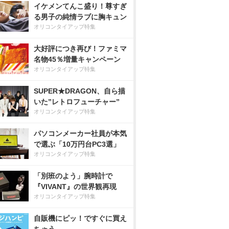
イケメンてんこ盛り！尊すぎ
る男子の純情ラブに胸キュン
オリコンタイアップ特集
大好評につき再び！ファミマ
名物45％増量キャンペーン
オリコンタイアップ特集
SUPER★DRAGON、自ら描
いた”レトロフューチャー”
オリコンタイアップ特集
パソコンメーカー社員が本気
で選ぶ「10万円台PC3選」
オリコンタイアップ特集
「別班のよう」腕時計で
『VIVANT』の世界観再現
オリコンタイアップ特集
自販機にピッ！ですぐに買え