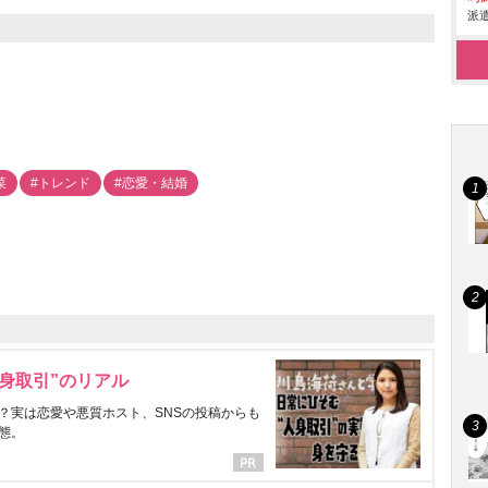
派遣
菜
#トレンド
#恋愛・結婚
身取引”のリアル
？実は恋愛や悪質ホスト、SNSの投稿からも
態。