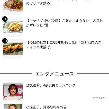
のガリバタ炒め」
【キャベツ×豚バラ肉】ご飯が止まらない！人気お
かずレシピ7選
【今日の献立】2026年8月9日(日)「鶏むね肉のス
ティック唐揚げ」
エンタメニュース
登坂絵莉、4歳長男とランニング
2025.09.21
小原正子、資格取得を報告