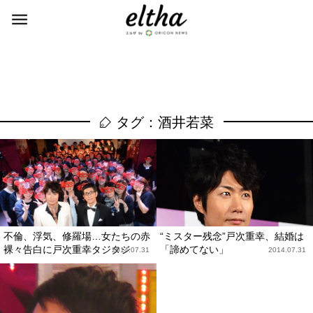
タグ：酒井若菜
不倫、浮気、修羅場…女たちの赤
“ミスター残念”戸次重幸、結婚は
裸々告白に戸次重幸タジタジ
「諦めてない」
2014.07.31
2014.07.31