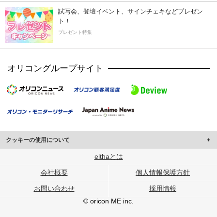
試写会、登壇イベント、サインチェキなどプレゼン
ト！
プレゼント特集
オリコングループサイト
クッキーの使用について
このサイトでは Cookie を使用して、ユーザーに合わせたコンテンツや広告の
elthaとは
表示、ソーシャル メディア機能の提供、広告の表示回数やクリック数の測定を
会社概要
個人情報保護方針
行っています。
また、ユーザーによるサイトの利用状況についても情報を収集し、ソーシャル
お問い合わせ
採用情報
メディアや広告配信、データ解析の各パートナーに提供しています。
各パートナーは、この情報とユーザーが各パートナーに提供した他の情報や、
© oricon ME inc.
ユーザーが各パートナーのサービスを使用したときに収集した他の情報を組み
合わせて使用することがあります。