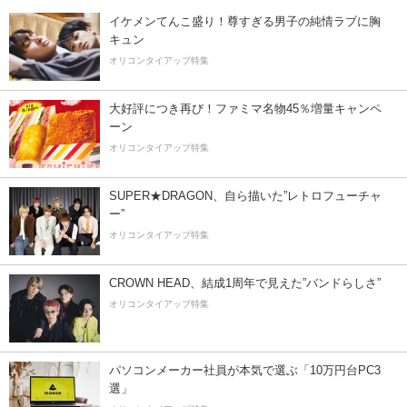
イケメンてんこ盛り！尊すぎる男子の純情ラブに胸
キュン
オリコンタイアップ特集
大好評につき再び！ファミマ名物45％増量キャンペ
ーン
オリコンタイアップ特集
SUPER★DRAGON、自ら描いた”レトロフューチャ
ー”
オリコンタイアップ特集
CROWN HEAD、結成1周年で見えた”バンドらしさ”
オリコンタイアップ特集
パソコンメーカー社員が本気で選ぶ「10万円台PC3
選」