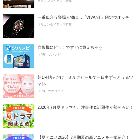
オリコンタイアップ特集
一番似合う登場人物は…『VIVANT』限定ウオッチ
オリコンタイアップ特集
自販機にピッ！ですぐに買えちゃう
（PR）ジハンピ
朝1分貼るだけ！ミルクピールで一日中ずっとうるツ
ヤ肌
（PR）サボリーノ
2026年7月夏ドラマも、注目作＆話題作が勢ぞろい！
【夏アニメ2026】7月期夏の新アニメを一挙紹介！