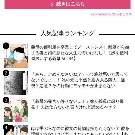
続きはこちら
sponsored by 求人ボックス
人気記事ランキング
義母の便利屋を卒業してノーストレス！ 離婚から始
まる妻と娘の新たな人生に悔いはなし！【嫁を便利
屋扱いする義母 Vol.44】
「あら、ごめんなさいね？」って絶対悪いと思って
ないでしょ…！ 私の畑に平然と踏み入る隣人…無
視？悪意？その行動にモヤモヤが止まらない
「義母の発言が許せない…！」嫁が義母に怒り爆
発！ 夫は仕方ないと言うけれど諦めるべき？
ほぼ手ぶらなのに彼女の荷物は持ちたくない？ 彼を
理解できないけど楽しまないともったいない！【あ