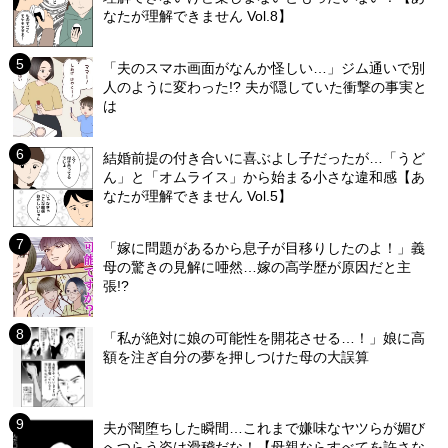
なたが理解できません Vol.8】
「夫のスマホ画面がなんか怪しい…」ジム通いで別
人のように変わった!? 夫が隠していた衝撃の事実と
は
結婚前提の付き合いに喜ぶよし子だったが…「うど
ん」と「オムライス」から始まる小さな違和感【あ
なたが理解できません Vol.5】
「嫁に問題があるから息子が目移りしたのよ！」義
母の驚きの見解に唖然…嫁の高学歴が原因だと主
張!?
「私が絶対に娘の可能性を開花させる…！」娘に高
額を注ぎ自分の夢を押しつけた母の大誤算
夫が闇堕ちした瞬間…これまで嫌味なヤツらが媚び
へつらう姿は滑稽だな！【母親ならすべてを許さな