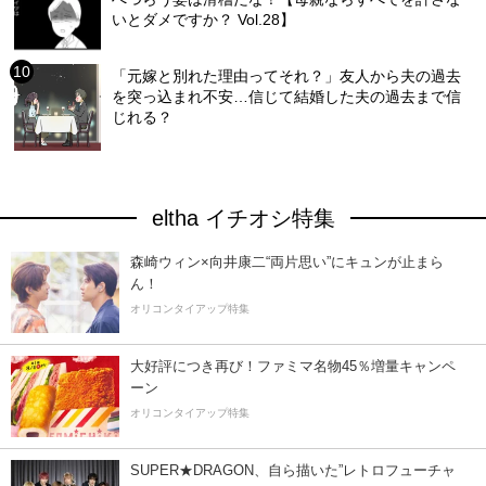
いとダメですか？ Vol.28】
「元嫁と別れた理由ってそれ？」友人から夫の過去
を突っ込まれ不安…信じて結婚した夫の過去まで信
じれる？
eltha イチオシ特集
森崎ウィン×向井康二“両片思い”にキュンが止まら
ん！
オリコンタイアップ特集
大好評につき再び！ファミマ名物45％増量キャンペ
ーン
オリコンタイアップ特集
SUPER★DRAGON、自ら描いた”レトロフューチャ