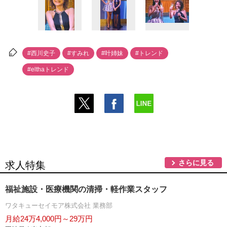
#西川史子
#すみれ
#叶姉妹
#トレンド
#elthaトレンド
さらに見る
求人特集
福祉施設・医療機関の清掃・軽作業スタッフ
ワタキューセイモア株式会社 業務部
月給24万4,000円～29万円