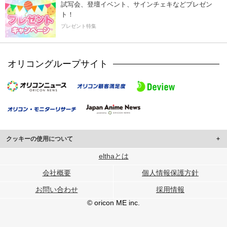
試写会、登壇イベント、サインチェキなどプレゼン
ト！
プレゼント特集
オリコングループサイト
クッキーの使用について
このサイトでは Cookie を使用して、ユーザーに合わせたコンテンツや広告の
elthaとは
表示、ソーシャル メディア機能の提供、広告の表示回数やクリック数の測定を
会社概要
個人情報保護方針
行っています。
また、ユーザーによるサイトの利用状況についても情報を収集し、ソーシャル
お問い合わせ
採用情報
メディアや広告配信、データ解析の各パートナーに提供しています。
各パートナーは、この情報とユーザーが各パートナーに提供した他の情報や、
© oricon ME inc.
ユーザーが各パートナーのサービスを使用したときに収集した他の情報を組み
合わせて使用することがあります。