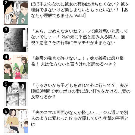
ほぼ手ぶらなのに彼女の荷物は持ちたくない？ 彼を
理解できないけど楽しまないともったいない！【あ
なたが理解できません Vol.8】
「あら、ごめんなさいね？」って絶対悪いと思って
ないでしょ…！ 私の畑に平然と踏み入る隣人…無
視？悪意？その行動にモヤモヤが止まらない
「義母の発言が許せない…！」嫁が義母に怒り爆
発！ 夫は仕方ないと言うけれど諦めるべき？
「うるさいから子どもを連れて外に行って？」夫が
睡眠3時間でボロボロの妻に追い打ちをかける…妻の
反撃なるか？
「夫のスマホ画面がなんか怪しい…」ジム通いで別
人のように変わった!? 夫が隠していた衝撃の事実と
は