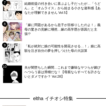
結婚前提の付き合いに喜ぶよし子だったが…「うど
ん」と「オムライス」から始まる小さな違和感【あ
なたが理解できません Vol.5】
「嫁に問題があるから息子が目移りしたのよ！」義
母の驚きの見解に唖然…嫁の高学歴が原因だと主
張!?
「私が絶対に娘の可能性を開花させる…！」娘に高
額を注ぎ自分の夢を押しつけた母の大誤算
夫が闇堕ちした瞬間…これまで嫌味なヤツらが媚び
へつらう姿は滑稽だな！【母親ならすべてを許さな
いとダメですか？ Vol.28】
eltha イチオシ特集