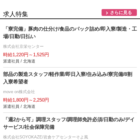
さらに見る
求人特集
「寮完備」豚肉の仕分け/食品のパック詰め/即入寮/製造・工
場/日勤/日払い
株式会社京栄センター
時給1,220円～1,525円
派遣社員 / 北海道
部品の製造スタッフ/軽作業/即日入寮/住み込み/寮完備/8割
入寮希望者
move on株式会社
時給1,800円～2,250円
派遣社員 / 北海道
「週2から可」調理スタッフ/調理師免許必須/日勤のみ/デイ
サービス/社会保障完備
株式会社SOYOKAZE/岩倉ケアセンターそよ風