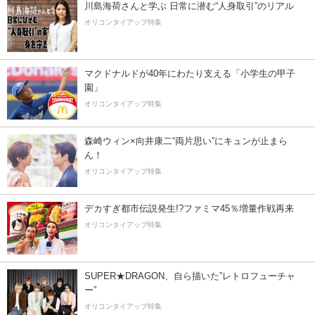
川島海荷さんと学ぶ 日常に潜む“人身取引”のリアル
オリコンタイアップ特集
マクドナルドが40年にわたり支える「小学生の甲子
園」
オリコンタイアップ特集
森崎ウィン×向井康二“両片思い”にキュンが止まら
ん！
オリコンタイアップ特集
デカすぎ都市伝説発生!?ファミマ45％増量作戦再来
オリコンタイアップ特集
SUPER★DRAGON、自ら描いた”レトロフューチャ
ー”
オリコンタイアップ特集