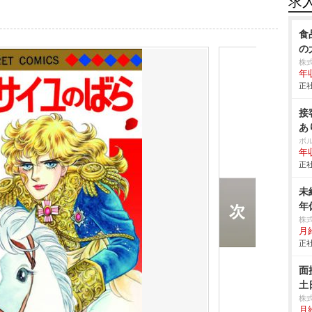
求
食
の
株
年
正社
接
あ
ボ
年収
正社
未
年
株
月
正社
面
土
株
月