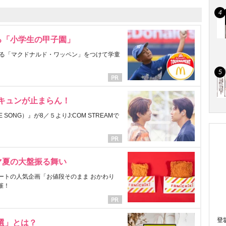
る「小学生の甲子園」
る「マクドナルド・ワッペン」をつけて学童
にキュンが止まらん！
ONG）』が8／５よりJ:COM STREAMで
マ夏の大盤振る舞い
ートの人気企画「お値段そのまま おかわり
催！
登
選」とは？