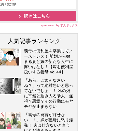
員 / 愛知県
続きはこちら
sponsored by 求人ボックス
人気記事ランキング
義母の便利屋を卒業してノ
ーストレス！ 離婚から始
まる妻と娘の新たな人生に
悔いはなし！【嫁を便利屋
扱いする義母 Vol.44】
「あら、ごめんなさい
ね？」って絶対悪いと思っ
てないでしょ…！ 私の畑
に平然と踏み入る隣人…無
視？悪意？その行動にモヤ
モヤが止まらない
「義母の発言が許せな
い…！」嫁が義母に怒り爆
発！ 夫は仕方ないと言う
けれど諦めるべき？