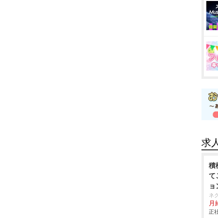
求
積
て
ョ
ネ
月給
正社