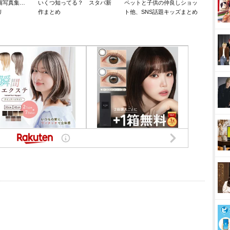
猫写真集…
いくつ知ってる？ スタバ新
ペットと子供の仲良しショッ
リ
作まとめ
ト他、SNS話題キッズまとめ