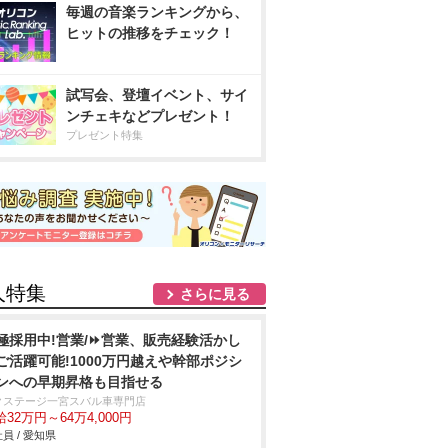
毎週の音楽ランキングから、
ヒットの推移をチェック！
試写会、登壇イベント、サイ
ンチェキなどプレゼント！
プレゼント特集
人特集
さらに見る
極採用中!営業/⏩️営業、販売経験活かし
ご活躍可能!1000万円越えや幹部ポジシ
ンへの早期昇格も目指せる
クステージ一宮スバル車専門店
32万円～64万4,000円
員 / 愛知県