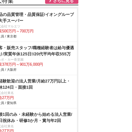
人特集
さらに見る
品の品質管理・品質保証/イオングループ
大手スーパー
式会社マルエツ
収500万円～700万円
員 / 東京都
客・販売スタッフ/職種経験者は給与優遇
り/実質年休125日!/20代平均年収555万
ルボ・カー香里園
378万円～901万6,000円
員 / 大阪府
経験歓迎の法人営業/月給27万円以上・
休124日・面接1回
式会社東名
給27万円
員 / 愛知県
接1回のみ・未経験から始める法人営業/
日祝休み・研修3か月・賞与年2回
式会社東名
給27万円