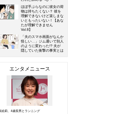
ほぼ手ぶらなのに彼女の荷
物は持ちたくない？ 彼を
理解できないけど楽しまな
いともったいない！【あな
たが理解できません
Vol.8】
「夫のスマホ画面がなんか
怪しい…」ジム通いで別人
のように変わった!? 夫が
隠していた衝撃の事実とは
エンタメニュース
坂絵莉、4歳長男とランニング