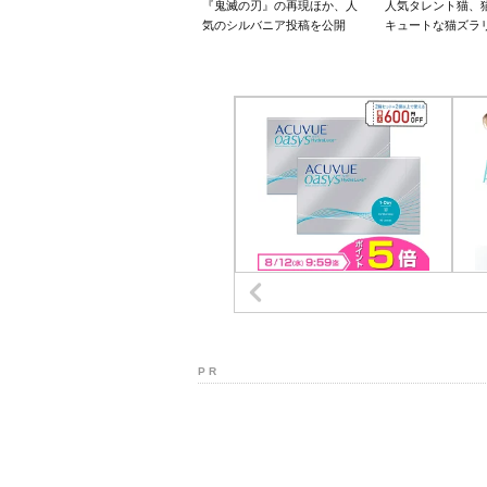
『鬼滅の刃』の再現ほか、人
人気タレント猫、
気のシルバニア投稿を公開
キュートな猫ズラ
P R