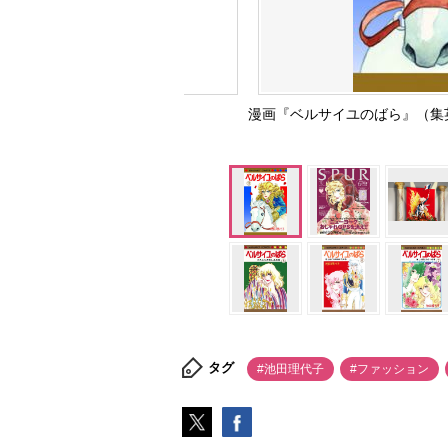
漫画『ベルサイユのばら』（集英
タグ
#池田理代子
#ファッション