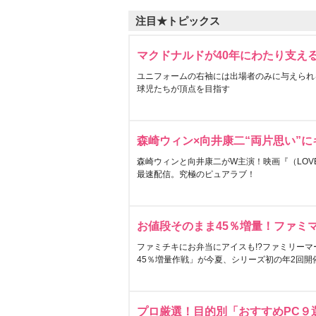
注目★トピックス
マクドナルドが40年にわたり支え
ユニフォームの右袖には出場者のみに与えられ
球児たちが頂点を目指す
森崎ウィン×向井康二“両片思い”
森崎ウィンと向井康二がW主演！映画『（LOVE S
最速配信。究極のピュアラブ！
お値段そのまま45％増量！ファミ
ファミチキにお弁当にアイスも!?ファミリーマ
45％増量作戦」が今夏、シリーズ初の年2回開
プロ厳選！目的別「おすすめPC９