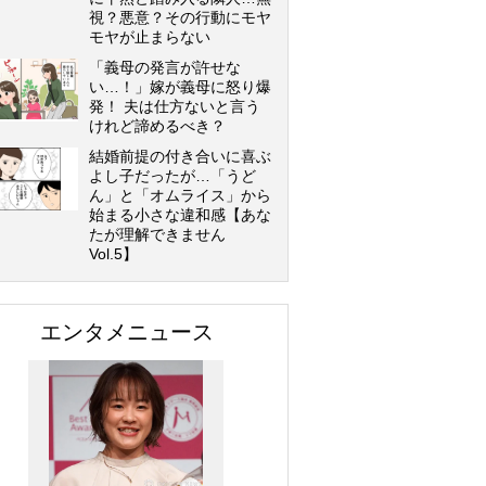
視？悪意？その行動にモヤ
モヤが止まらない
「義母の発言が許せな
い…！」嫁が義母に怒り爆
発！ 夫は仕方ないと言う
けれど諦めるべき？
結婚前提の付き合いに喜ぶ
よし子だったが…「うど
ん」と「オムライス」から
始まる小さな違和感【あな
たが理解できません
Vol.5】
エンタメニュース