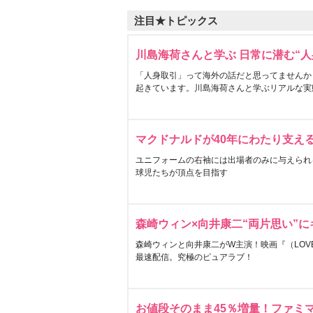
注目★トピックス
川島海荷さんと学ぶ 日常に潜む“人
「人身取引」って海外の話だと思ってませんか
起きています。川島海荷さんと学ぶリアルな実
マクドナルドが40年にわたり支え
ユニフォームの右袖には出場者のみに与えられ
球児たちが頂点を目指す
森崎ウィン×向井康二“両片思い”
森崎ウィンと向井康二がW主演！映画『（LOVE S
最速配信。究極のピュアラブ！
お値段そのまま45％増量！ファミ