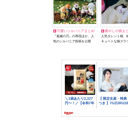
可愛いシルバニアまとめ
癒やしの猫ま
『鬼滅の刃』の再現ほか、人
人気タレント猫、
気のシルバニア投稿を公開
キュートな猫ズラ