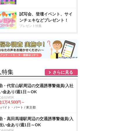
試写会、登壇イベント、サイ
ンチェキなどプレゼント！
プレゼント特集
人特集
さらに見る
勤・代官山駅周辺の交通誘導警備員/入社
い金あり/週1日～OK
式会社MSK
1万4,500円～
バイト・パート / 東京都
勤・高田馬場駅周辺の交通誘導警備員/入
祝い金あり/週1日～OK
式会社MSK