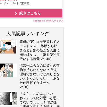
バイト・パート / 東京都
続きはこちら
sponsored by 求人ボックス
人気記事ランキング
義母の便利屋を卒業してノ
ーストレス！ 離婚から始
まる妻と娘の新たな人生に
悔いはなし！【嫁を便利屋
扱いする義母 Vol.44】
ほぼ手ぶらなのに彼女の荷
物は持ちたくない？ 彼を
理解できないけど楽しまな
いともったいない！【あな
たが理解できません
Vol.8】
「あら、ごめんなさい
ね？」って絶対悪いと思っ
てないでしょ…！ 私の畑
に平然と踏み入る隣人…無