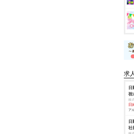
求
日
祝
株
日給
アル
日
社
株