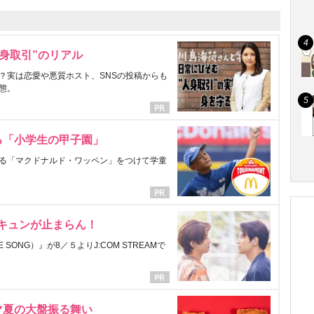
身取引”のリアル
？実は恋愛や悪質ホスト、SNSの投稿からも
態。
る「小学生の甲子園」
る「マクドナルド・ワッペン」をつけて学童
にキュンが止まらん！
ONG）』が8／５よりJ:COM STREAMで
マ夏の大盤振る舞い