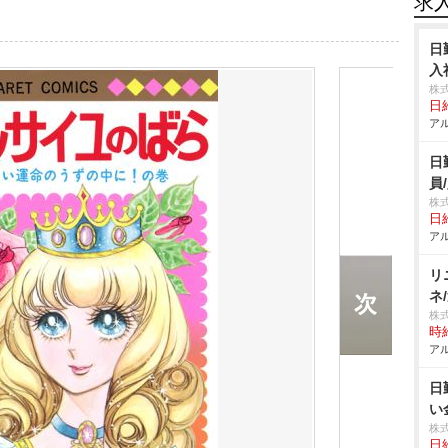
求
日
入
株
日給
アル
日
員
株
日給
アル
リ
ネ
株
時給
アル
日
い
株
日給