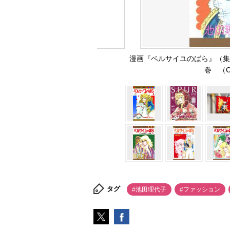
漫画『ベルサイユのばら』（集
巻 （
タグ
#池田理代子
#ファッション