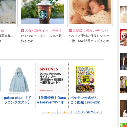
とめ
スタバ新作イッキ見せ！
天使級に可愛い子供たち
猫写真集…
いくつ知ってる？ スタバ新
ペットと子供の仲良しショッ
リ
作まとめ
ト他、SNS話題キッズまとめ