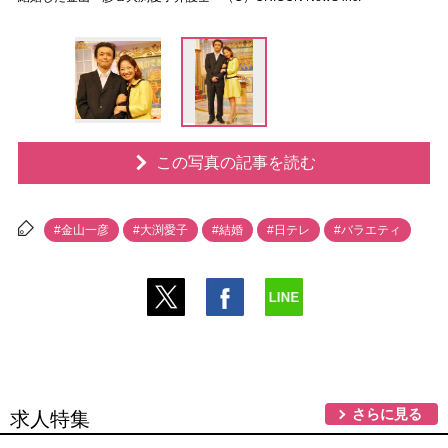
この写真の記事を読む
#金山一彦
#大渕愛子
#結婚
#日テレ
#バラエティ
さらに見る
求人特集