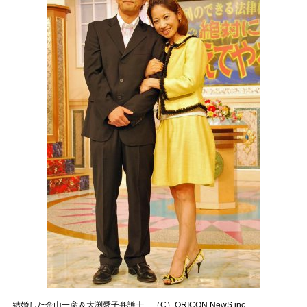
結婚した金山一彦＆大渕愛子弁護士 （C）ORICON NewS inc.