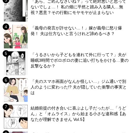
「あら、ごめんなさいね？」って絶対悪いと思って
ないでしょ…！ 私の畑に平然と踏み入る隣人…無
視？悪意？その行動にモヤモヤが止まらない
「義母の発言が許せない…！」嫁が義母に怒り爆
発！ 夫は仕方ないと言うけれど諦めるべき？
「うるさいから子どもを連れて外に行って？」夫が
睡眠3時間でボロボロの妻に追い打ちをかける…妻の
反撃なるか？
「夫のスマホ画面がなんか怪しい…」ジム通いで別
人のように変わった!? 夫が隠していた衝撃の事実と
は
結婚前提の付き合いに喜ぶよし子だったが…「うど
ん」と「オムライス」から始まる小さな違和感【あ
なたが理解できません Vol.5】