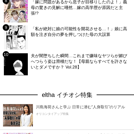
「嫁に問題があるから息子が目移りしたのよ！」義
母の驚きの見解に唖然…嫁の高学歴が原因だと主
張!?
「私が絶対に娘の可能性を開花させる…！」娘に高
額を注ぎ自分の夢を押しつけた母の大誤算
夫が闇堕ちした瞬間…これまで嫌味なヤツらが媚び
へつらう姿は滑稽だな！【母親ならすべてを許さな
いとダメですか？ Vol.28】
eltha イチオシ特集
川島海荷さんと学ぶ 日常に潜む“人身取引”のリアル
オリコンタイアップ特集