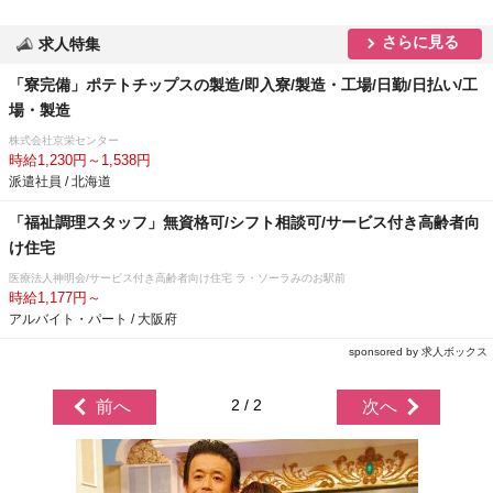
さらに見る
求人特集
「寮完備」ポテトチップスの製造/即入寮/製造・工場/日勤/日払い/工
場・製造
株式会社京栄センター
時給1,230円～1,538円
派遣社員 / 北海道
「福祉調理スタッフ」無資格可/シフト相談可/サービス付き高齢者向
け住宅
医療法人神明会/サービス付き高齢者向け住宅 ラ・ソーラみのお駅前
時給1,177円～
アルバイト・パート / 大阪府
sponsored by 求人ボックス
2 / 2
前へ
次へ