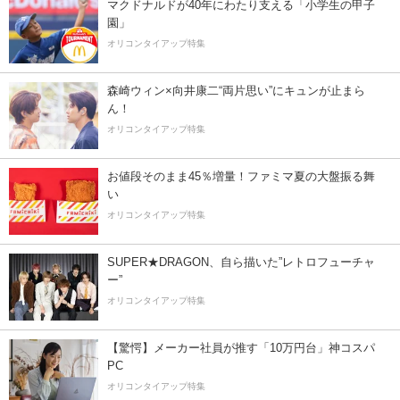
マクドナルドが40年にわたり支える「小学生の甲子
園」
オリコンタイアップ特集
森崎ウィン×向井康二“両片思い”にキュンが止まら
ん！
オリコンタイアップ特集
お値段そのまま45％増量！ファミマ夏の大盤振る舞
い
オリコンタイアップ特集
SUPER★DRAGON、自ら描いた”レトロフューチャ
ー”
オリコンタイアップ特集
【驚愕】メーカー社員が推す「10万円台」神コスパ
PC
オリコンタイアップ特集