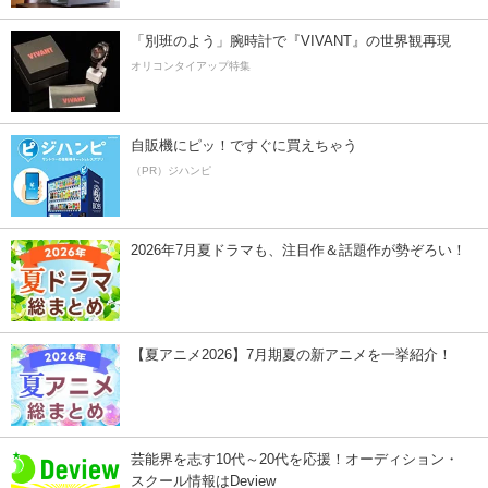
「別班のよう」腕時計で『VIVANT』の世界観再現
オリコンタイアップ特集
自販機にピッ！ですぐに買えちゃう
（PR）ジハンピ
2026年7月夏ドラマも、注目作＆話題作が勢ぞろい！
【夏アニメ2026】7月期夏の新アニメを一挙紹介！
芸能界を志す10代～20代を応援！オーディション・
スクール情報はDeview