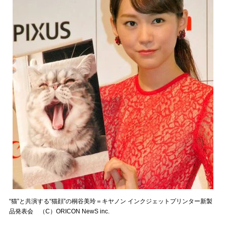
“猫”と共演する“猫顔”の桐谷美玲＝キヤノン インクジェットプリンター新製
品発表会 （C）ORICON NewS inc.