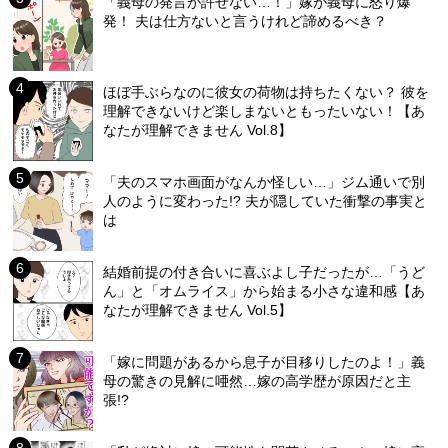
「義母の発言が許せない…！」嫁が義母に怒り爆
発！ 夫は仕方ないと言うけれど諦めるべき？
ほぼ手ぶらなのに彼女の荷物は持ちたくない？ 彼を
理解できないけど楽しまないともったいない！【あ
なたが理解できません Vol.8】
「夫のスマホ画面がなんか怪しい…」ジム通いで別
人のように変わった!? 夫が隠していた衝撃の事実と
は
結婚前提の付き合いに喜ぶよし子だったが…「うど
ん」と「オムライス」から始まる小さな違和感【あ
なたが理解できません Vol.5】
「嫁に問題があるから息子が目移りしたのよ！」義
母の驚きの見解に唖然…嫁の高学歴が原因だと主
張!?