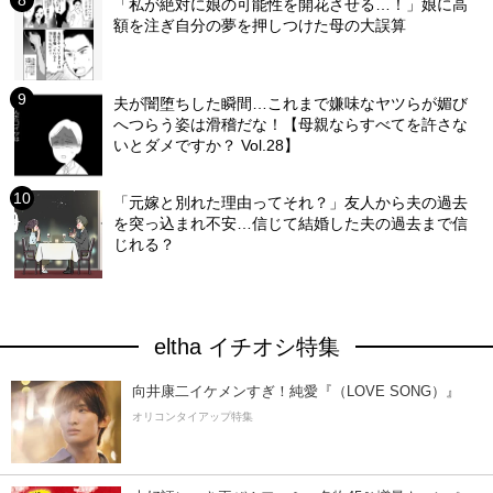
「私が絶対に娘の可能性を開花させる…！」娘に高
額を注ぎ自分の夢を押しつけた母の大誤算
夫が闇堕ちした瞬間…これまで嫌味なヤツらが媚び
へつらう姿は滑稽だな！【母親ならすべてを許さな
いとダメですか？ Vol.28】
「元嫁と別れた理由ってそれ？」友人から夫の過去
を突っ込まれ不安…信じて結婚した夫の過去まで信
じれる？
eltha イチオシ特集
向井康二イケメンすぎ！純愛『（LOVE SONG）』
オリコンタイアップ特集