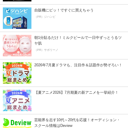
自販機にピッ！ですぐに買えちゃう
（PR）ジハンピ
朝1分貼るだけ！ミルクピールで一日中ずっとうるツ
ヤ肌
（PR）サボリーノ
2026年7月夏ドラマも、注目作＆話題作が勢ぞろい！
【夏アニメ2026】7月期夏の新アニメを一挙紹介！
芸能界を志す10代～20代を応援！オーディション・
スクール情報はDeview