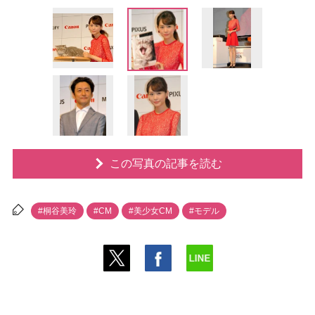
この写真の記事を読む
#桐谷美玲
#CM
#美少女CM
#モデル