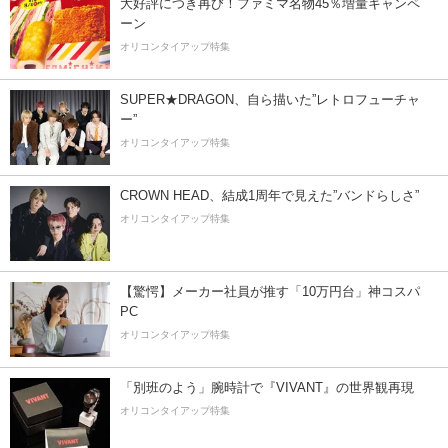
大好評につき再び！ファミマ名物45％増量キャンペ
ーン
オリコンタイアップ特集
SUPER★DRAGON、自ら描いた”レトロフューチャ
ー”
オリコンタイアップ特集
CROWN HEAD、結成1周年で見えた”バンドらしさ”
オリコンタイアップ特集
【驚愕】メーカー社員が推す「10万円台」神コスパ
PC
オリコンタイアップ特集
「別班のよう」腕時計で『VIVANT』の世界観再現
オリコンタイアップ特集