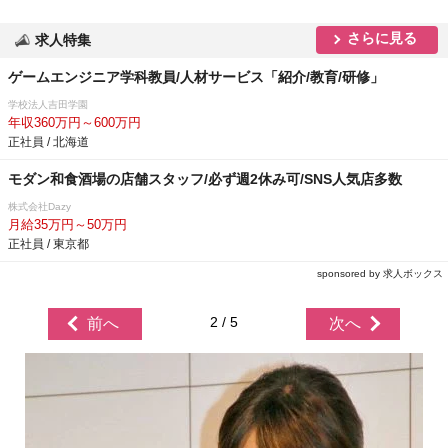
さらに見る
求人特集
ゲームエンジニア学科教員/人材サービス「紹介/教育/研修」
学校法人吉田学園
年収360万円～600万円
正社員 / 北海道
モダン和食酒場の店舗スタッフ/必ず週2休み可/SNS人気店多数
株式会社Dazy
月給35万円～50万円
正社員 / 東京都
sponsored by 求人ボックス
2 / 5
前へ
次へ