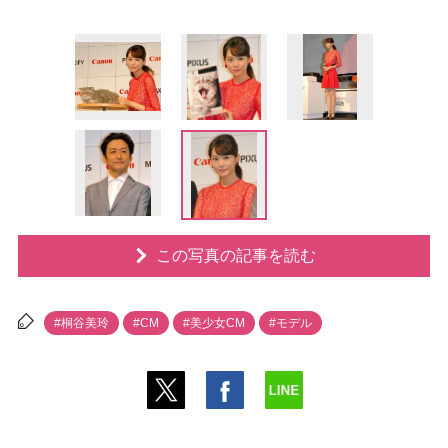
この写真の記事を読む
#桐谷美玲
#CM
#美少女CM
#モデル