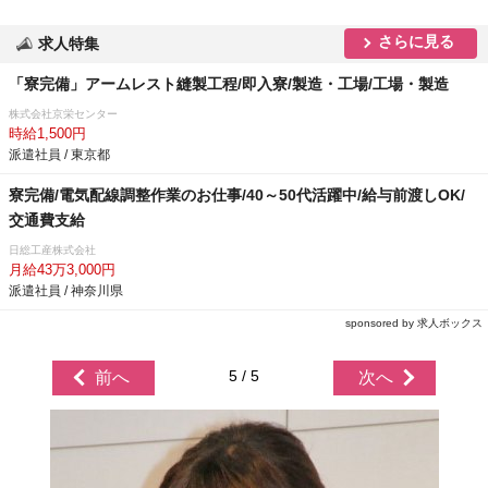
さらに見る
求人特集
「寮完備」アームレスト縫製工程/即入寮/製造・工場/工場・製造
株式会社京栄センター
時給1,500円
派遣社員 / 東京都
寮完備/電気配線調整作業のお仕事/40～50代活躍中/給与前渡しOK/
交通費支給
日総工産株式会社
月給43万3,000円
派遣社員 / 神奈川県
sponsored by 求人ボックス
5 / 5
前へ
次へ