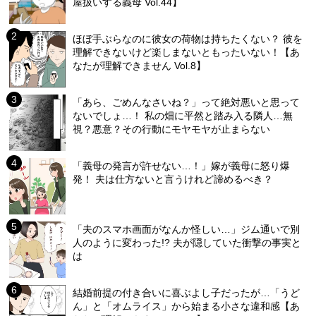
屋扱いする義母 Vol.44】
ほぼ手ぶらなのに彼女の荷物は持ちたくない？ 彼を
理解できないけど楽しまないともったいない！【あ
なたが理解できません Vol.8】
「あら、ごめんなさいね？」って絶対悪いと思って
ないでしょ…！ 私の畑に平然と踏み入る隣人…無
視？悪意？その行動にモヤモヤが止まらない
「義母の発言が許せない…！」嫁が義母に怒り爆
発！ 夫は仕方ないと言うけれど諦めるべき？
「夫のスマホ画面がなんか怪しい…」ジム通いで別
人のように変わった!? 夫が隠していた衝撃の事実と
は
結婚前提の付き合いに喜ぶよし子だったが…「うど
ん」と「オムライス」から始まる小さな違和感【あ