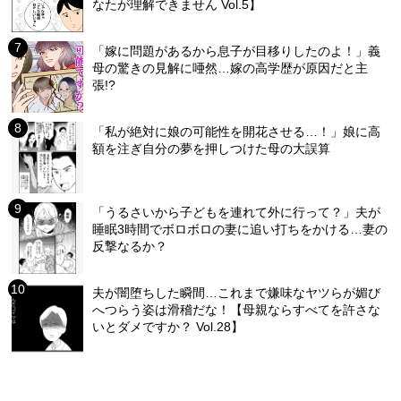
なたが理解できません Vol.5】
「嫁に問題があるから息子が目移りしたのよ！」義
母の驚きの見解に唖然…嫁の高学歴が原因だと主
張!?
「私が絶対に娘の可能性を開花させる…！」娘に高
額を注ぎ自分の夢を押しつけた母の大誤算
「うるさいから子どもを連れて外に行って？」夫が
睡眠3時間でボロボロの妻に追い打ちをかける…妻の
反撃なるか？
夫が闇堕ちした瞬間…これまで嫌味なヤツらが媚び
へつらう姿は滑稽だな！【母親ならすべてを許さな
いとダメですか？ Vol.28】