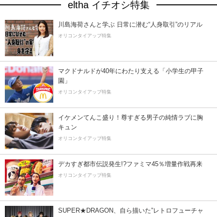
eltha イチオシ特集
川島海荷さんと学ぶ 日常に潜む“人身取引”のリアル
オリコンタイアップ特集
マクドナルドが40年にわたり支える「小学生の甲子
園」
オリコンタイアップ特集
イケメンてんこ盛り！尊すぎる男子の純情ラブに胸
キュン
オリコンタイアップ特集
デカすぎ都市伝説発生!?ファミマ45％増量作戦再来
オリコンタイアップ特集
SUPER★DRAGON、自ら描いた”レトロフューチャ