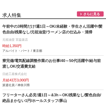
さらに見る
求人特集
午前中の3時間だけ!週1日～OK/未経験・学生さん活躍中/髪
色自由/残業なし/元祖油堂/ラーメン店の仕込み・清掃
元祖油堂 宮益坂店
時給1,350円
アルバイト・パート / 東京都
寮完備/電気配線調整作業のお仕事/40～50代活躍中/給与前
渡しOK/交通費支給
日総工産株式会社
月給43万3,000円
派遣社員 / 神奈川県
フリーターさん必見!週1日～&3h～OK/残業なし/髪色自由/
絶品まかない1円/ホールスタッフ/豚山