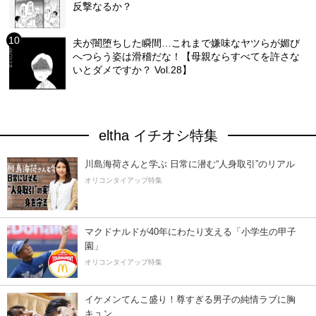
反撃なるか？
夫が闇堕ちした瞬間…これまで嫌味なヤツらが媚び
へつらう姿は滑稽だな！【母親ならすべてを許さな
いとダメですか？ Vol.28】
eltha イチオシ特集
川島海荷さんと学ぶ 日常に潜む“人身取引”のリアル
オリコンタイアップ特集
マクドナルドが40年にわたり支える「小学生の甲子
園」
オリコンタイアップ特集
イケメンてんこ盛り！尊すぎる男子の純情ラブに胸
キュン