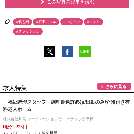
この写真の記事を読む
#氣志團
#石田ニコル
#中村アン
#モデル
#ファッション
さらに見る
求人特集
「福祉調理スタッフ」調理師免許必須/日勤のみ/介護付き有
料老人ホーム
株式会社川島コーポレーション/サニーライフ伊勢原
時給1,225円
アルバイト・パート / 神奈川県