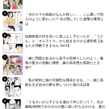
「夫のスマホ画面がなんか怪しい…」ジム通いで別
人のように変わった!? 夫が隠していた衝撃の事実と
は
結婚前提の付き合いに喜ぶよし子だったが…「うど
ん」と「オムライス」から始まる小さな違和感【あ
なたが理解できません Vol.5】
「嫁に問題があるから息子が目移りしたのよ！」義
母の驚きの見解に唖然…嫁の高学歴が原因だと主
張!?
「私が絶対に娘の可能性を開花させる…！」娘に高
額を注ぎ自分の夢を押しつけた母の大誤算
「うるさいから子どもを連れて外に行って？」夫が
睡眠3時間でボロボロの妻に追い打ちをかける…妻の