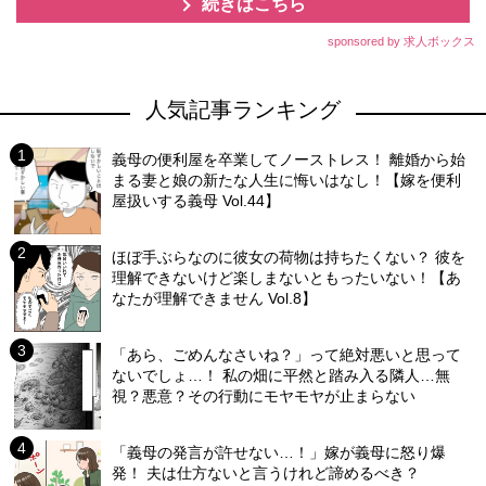
続きはこちら
sponsored by 求人ボックス
人気記事ランキング
義母の便利屋を卒業してノーストレス！ 離婚から始
まる妻と娘の新たな人生に悔いはなし！【嫁を便利
屋扱いする義母 Vol.44】
ほぼ手ぶらなのに彼女の荷物は持ちたくない？ 彼を
理解できないけど楽しまないともったいない！【あ
なたが理解できません Vol.8】
「あら、ごめんなさいね？」って絶対悪いと思って
ないでしょ…！ 私の畑に平然と踏み入る隣人…無
視？悪意？その行動にモヤモヤが止まらない
「義母の発言が許せない…！」嫁が義母に怒り爆
発！ 夫は仕方ないと言うけれど諦めるべき？