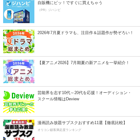
自販機にピッ！ですぐに買えちゃう
（PR）ジハンピ
2026年7月夏ドラマも、注目作＆話題作が勢ぞろい！
【夏アニメ2026】7月期夏の新アニメを一挙紹介！
芸能界を志す10代～20代を応援！オーディション・
スクール情報はDeview
漫画読み放題サブスクおすすめ11選【徹底比較】
オリコン顧客満足度ランキング