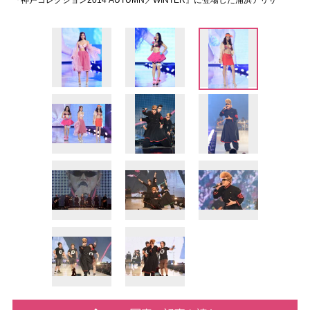
『神戸コレクション2014 AUTUMN／WINTER』に登場した浦浜アリサ