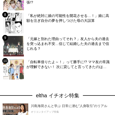
張!?
「私が絶対に娘の可能性を開花させる…！」娘に高
額を注ぎ自分の夢を押しつけた母の大誤算
「元嫁と別れた理由ってそれ？」友人から夫の過去
を突っ込まれ不安…信じて結婚した夫の過去まで信
じれる？
「自転車借りたよ～！」って勝手に!? ママ友の常識
が理解できない！ 次に貸してと言ってきたのは…
eltha イチオシ特集
川島海荷さんと学ぶ 日常に潜む“人身取引”のリアル
オリコンタイアップ特集