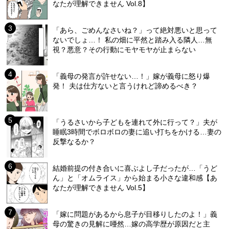
なたが理解できません Vol.8】
「あら、ごめんなさいね？」って絶対悪いと思って
ないでしょ…！ 私の畑に平然と踏み入る隣人…無
視？悪意？その行動にモヤモヤが止まらない
「義母の発言が許せない…！」嫁が義母に怒り爆
発！ 夫は仕方ないと言うけれど諦めるべき？
「うるさいから子どもを連れて外に行って？」夫が
睡眠3時間でボロボロの妻に追い打ちをかける…妻の
反撃なるか？
結婚前提の付き合いに喜ぶよし子だったが…「うど
ん」と「オムライス」から始まる小さな違和感【あ
なたが理解できません Vol.5】
「嫁に問題があるから息子が目移りしたのよ！」義
母の驚きの見解に唖然…嫁の高学歴が原因だと主