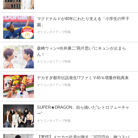
マクドナルドが40年にわたり支える「小学生の甲子
園」
オリコンタイアップ特集
森崎ウィン×向井康二“両片思い”にキュンが止まら
ん！
オリコンタイアップ特集
デカすぎ都市伝説発生!?ファミマ45％増量作戦再来
オリコンタイアップ特集
SUPER★DRAGON、自ら描いた”レトロフューチャ
ー”
オリコンタイアップ特集
【驚愕】メーカー社員が推す「10万円台」神コスパ