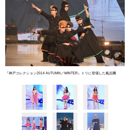
『神戸コレクション2014 AUTUMN／WINTER』トリに登場した氣志團