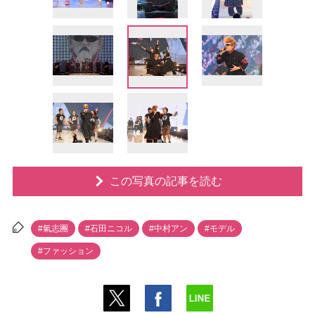
この写真の記事を読む
#氣志團
#石田ニコル
#中村アン
#モデル
#ファッション