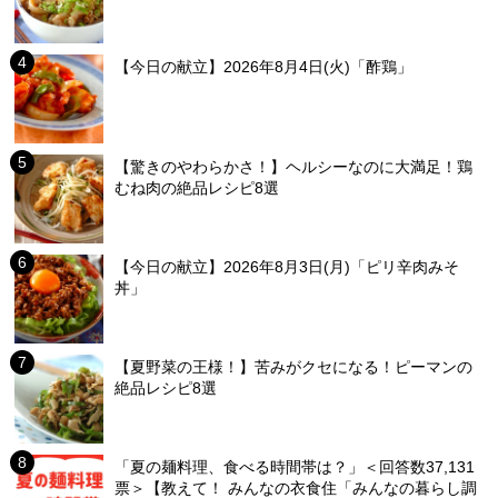
【今日の献立】2026年8月4日(火)「酢鶏」
【驚きのやわらかさ！】ヘルシーなのに大満足！鶏
むね肉の絶品レシピ8選
【今日の献立】2026年8月3日(月)「ピリ辛肉みそ
丼」
【夏野菜の王様！】苦みがクセになる！ピーマンの
絶品レシピ8選
「夏の麺料理、食べる時間帯は？」＜回答数37,131
票＞【教えて！ みんなの衣食住「みんなの暮らし調