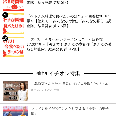
査隊」結果発表 第610回】
「ベトナム料理で食べたいのは？」＜回答数38,109
票＞【教えて！ みんなの衣食住「みんなの暮らし調
査隊」結果発表 第615回】
「ズバリ！今食べたいラーメンは？」＜回答数
37,337票＞【教えて！ みんなの衣食住「みんなの暮
らし調査隊」結果発表 第612回】
eltha イチオシ特集
川島海荷さんと学ぶ 日常に潜む“人身取引”のリアル
オリコンタイアップ特集
マクドナルドが40年にわたり支える「小学生の甲子
園」