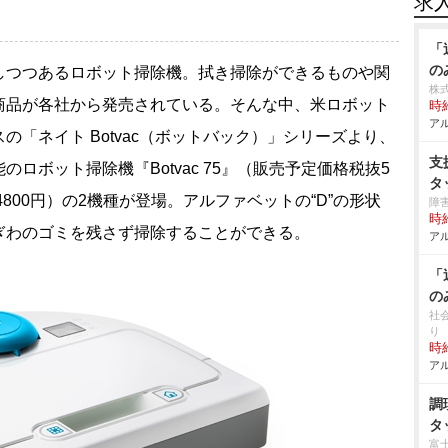
求
「
の
つつあるロボット掃除機。拭き掃除ができるものや関
株
商品が各社から発売されている。そんな中、米ロボット
時給
アル
「ネイト Botvac（ボットバック）」シリーズより、
支
ロボット掃除機『Botvac 75』（販売予定価格税抜5
タ
同6万4800円）の2機種が登場。アルファベットの“D”の形状
障
時給
ぎわのゴミを残さず掃除することができる。
アル
「
の
社
り
時給
アル
調
タ
富