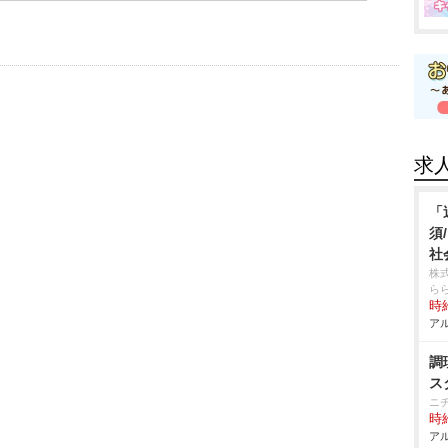
求
「
須
社
株
ら
時給
アル
調
ス
ニ
時給
アル