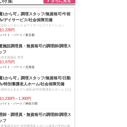
人特集
さらに見る
週1から可」調理スタッフ/無資格可/午前
み/デイサービス/社会保障完備
式会社ぷりま/ぷりまデイサービスステーション
1,226円
バイト・パート / 東京都
援施設調理員・無資格可の調理師/調理ス
ッフ
害者支援施設 青雲
1,075円
バイト・パート / 北海道
週1から可」調理スタッフ/無資格可/日勤
み/特別養護老人ホーム/社会保障完備
会福祉法人あおぞら福祉会/特別養護老人ホーム ひば
1,230円～1,300円
バイト・パート / 神奈川県
理師・調理員・無資格可の調理師/調理ス
ッフ
士産業株式会社 特別養護老人ホーム保見の里内の厨