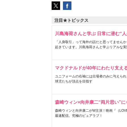
注目★トピックス
川島海荷さんと学ぶ 日常に潜む“人
「人身取引」って海外の話だと思ってませんか
起きています。川島海荷さんと学ぶリアルな実
マクドナルドが40年にわたり支え
ユニフォームの右袖には出場者のみに与えられ
球児たちが頂点を目指す
森崎ウィン×向井康二“両片思い”
森崎ウィンと向井康二がW主演！映画『（LOVE S
最速配信。究極のピュアラブ！