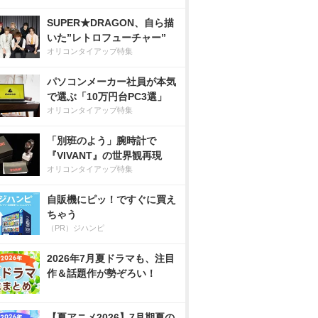
SUPER★DRAGON、自ら描
いた”レトロフューチャー”
オリコンタイアップ特集
パソコンメーカー社員が本気
で選ぶ「10万円台PC3選」
オリコンタイアップ特集
「別班のよう」腕時計で
『VIVANT』の世界観再現
オリコンタイアップ特集
自販機にピッ！ですぐに買え
ちゃう
（PR）ジハンピ
2026年7月夏ドラマも、注目
作＆話題作が勢ぞろい！
【夏アニメ2026】7月期夏の