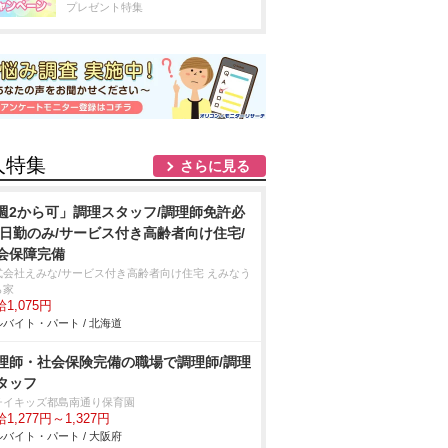
プレゼント特集
人特集
さらに見る
週2から可」調理スタッフ/調理師免許必
/日勤のみ/サービス付き高齢者向け住宅/
会保障完備
式会社えみな/サービス付き高齢者向け住宅 えみなう
ら家
1,075円
バイト・パート / 北海道
理師・社会保険完備の職場で調理師/調理
タッフ
チイキッズ都島南通り保育園
1,277円～1,327円
バイト・パート / 大阪府