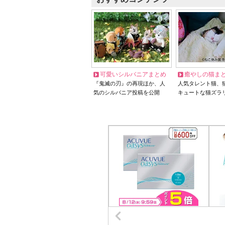
可愛いシルバニアまとめ
癒やしの猫ま
『鬼滅の刃』の再現ほか、人
人気タレント猫、
気のシルバニア投稿を公開
キュートな猫ズラ