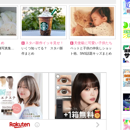
とめ
スタバ新作イッキ見せ！
天使級に可愛い子供たち
猫写真集…
いくつ知ってる？ スタバ新
ペットと子供の仲良しショッ
リ
作まとめ
ト他、SNS話題キッズまとめ