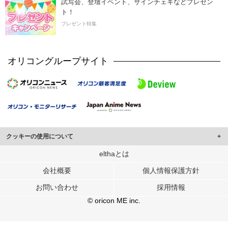
試写会、登壇イベント、サインチェキなどプレゼン
ト！
プレゼント特集
オリコングループサイト
クッキーの使用について
このサイトでは Cookie を使用して、ユーザーに合わせたコンテンツや広告の
elthaとは
表示、ソーシャル メディア機能の提供、広告の表示回数やクリック数の測定を
会社概要
個人情報保護方針
行っています。
また、ユーザーによるサイトの利用状況についても情報を収集し、ソーシャル
お問い合わせ
採用情報
メディアや広告配信、データ解析の各パートナーに提供しています。
各パートナーは、この情報とユーザーが各パートナーに提供した他の情報や、
© oricon ME inc.
ユーザーが各パートナーのサービスを使用したときに収集した他の情報を組み
合わせて使用することがあります。