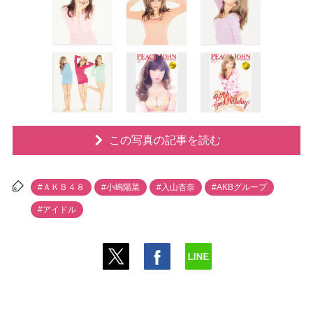
この写真の記事を読む
#ＡＫＢ４８
#小嶋陽菜
#入山杏奈
#AKBグループ
#アイドル