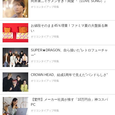
向井康二イケメンすぎ！純愛『（LOVE SONG）』
オリコンタイアップ特集
お値段そのまま45％増量！ファミマ夏の大盤振る舞
い
オリコンタイアップ特集
SUPER★DRAGON、自ら描いた”レトロフューチャ
ー”
オリコンタイアップ特集
CROWN HEAD、結成1周年で見えた”バンドらしさ”
オリコンタイアップ特集
【驚愕】メーカー社員が推す「10万円台」神コスパ
PC
オリコンタイアップ特集