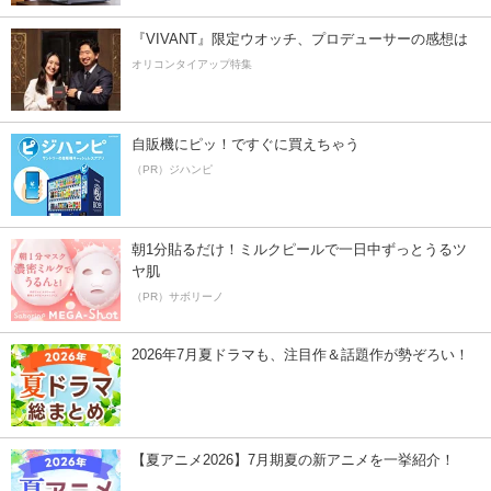
『VIVANT』限定ウオッチ、プロデューサーの感想は
オリコンタイアップ特集
自販機にピッ！ですぐに買えちゃう
（PR）ジハンピ
朝1分貼るだけ！ミルクピールで一日中ずっとうるツ
ヤ肌
（PR）サボリーノ
2026年7月夏ドラマも、注目作＆話題作が勢ぞろい！
【夏アニメ2026】7月期夏の新アニメを一挙紹介！