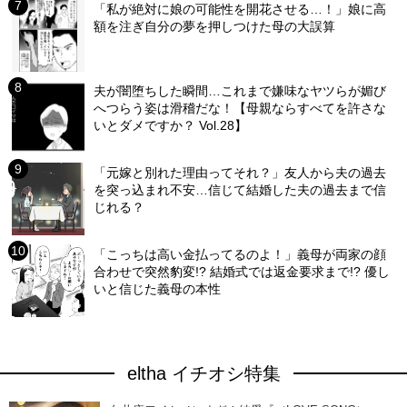
「私が絶対に娘の可能性を開花させる…！」娘に高
額を注ぎ自分の夢を押しつけた母の大誤算
夫が闇堕ちした瞬間…これまで嫌味なヤツらが媚び
へつらう姿は滑稽だな！【母親ならすべてを許さな
いとダメですか？ Vol.28】
「元嫁と別れた理由ってそれ？」友人から夫の過去
を突っ込まれ不安…信じて結婚した夫の過去まで信
じれる？
「こっちは高い金払ってるのよ！」義母が両家の顔
合わせで突然豹変!? 結婚式では返金要求まで!? 優し
いと信じた義母の本性
eltha イチオシ特集