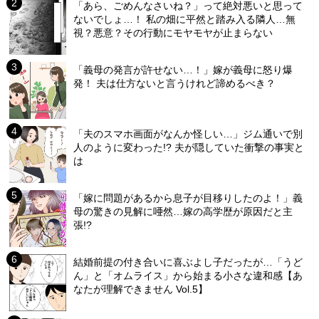
「あら、ごめんなさいね？」って絶対悪いと思って
ないでしょ…！ 私の畑に平然と踏み入る隣人…無
視？悪意？その行動にモヤモヤが止まらない
「義母の発言が許せない…！」嫁が義母に怒り爆
発！ 夫は仕方ないと言うけれど諦めるべき？
「夫のスマホ画面がなんか怪しい…」ジム通いで別
人のように変わった!? 夫が隠していた衝撃の事実と
は
「嫁に問題があるから息子が目移りしたのよ！」義
母の驚きの見解に唖然…嫁の高学歴が原因だと主
張!?
結婚前提の付き合いに喜ぶよし子だったが…「うど
ん」と「オムライス」から始まる小さな違和感【あ
なたが理解できません Vol.5】