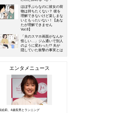
ほぼ手ぶらなのに彼女の荷
物は持ちたくない？ 彼を
理解できないけど楽しまな
いともったいない！【あな
たが理解できません
Vol.8】
「夫のスマホ画面がなんか
怪しい…」ジム通いで別人
のように変わった!? 夫が
隠していた衝撃の事実とは
エンタメニュース
坂絵莉、4歳長男とランニング