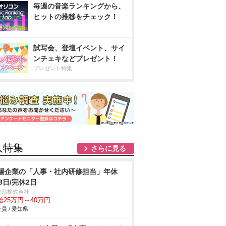
毎週の音楽ランキングから、
ヒットの推移をチェック！
試写会、登壇イベント、サイ
ンチェキなどプレゼント！
プレゼント特集
人特集
さらに見る
場企業の「人事・社内研修担当」年休
23日/完休2日
次郎株式会社
給25万円～40万円
員 / 愛知県