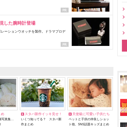
表現した腕時計登場
ラボレーションウオッチを製作。ドラマプロデ
とめ
スタバ新作イッキ見せ！
天使級に可愛い子供たち
猫写真集…
いくつ知ってる？ スタバ新
ペットと子供の仲良しショッ
リ
作まとめ
ト他、SNS話題キッズまとめ