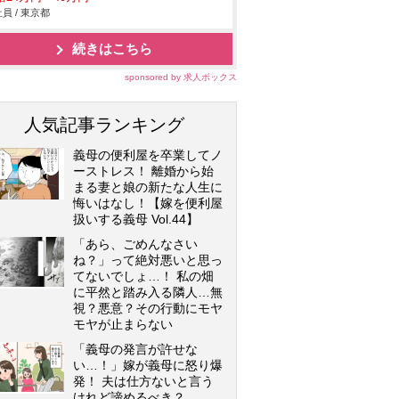
員 / 東京都
続きはこちら
sponsored by 求人ボックス
人気記事ランキング
義母の便利屋を卒業してノ
ーストレス！ 離婚から始
まる妻と娘の新たな人生に
悔いはなし！【嫁を便利屋
扱いする義母 Vol.44】
「あら、ごめんなさい
ね？」って絶対悪いと思っ
てないでしょ…！ 私の畑
に平然と踏み入る隣人…無
視？悪意？その行動にモヤ
モヤが止まらない
「義母の発言が許せな
い…！」嫁が義母に怒り爆
発！ 夫は仕方ないと言う
けれど諦めるべき？