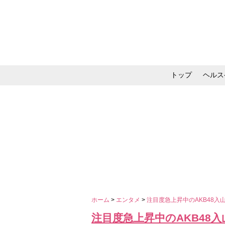
トップ
ヘルス
メイク・コスメ・スキ
ホーム
>
エンタメ
>
注目度急上昇中のAKB48入山
注目度急上昇中のAKB48入