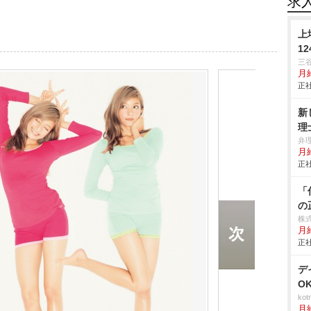
求
上
1
三
月給
正社
新
理
弁
月
正社
「
の
株
月
正社
デ
O
ko
月