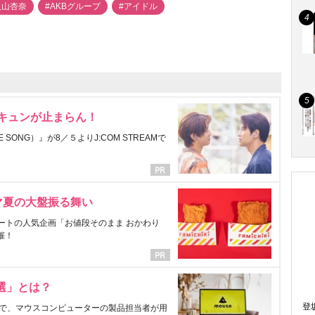
入山杏奈
#AKBグループ
#アイドル
にキュンが止まらん！
ONG）』が8／５よりJ:COM STREAMで
マ夏の大盤振る舞い
ートの人気企画「お値段そのまま おかわり
催！
選」とは？
登
で、マウスコンピューターの製品担当者が用