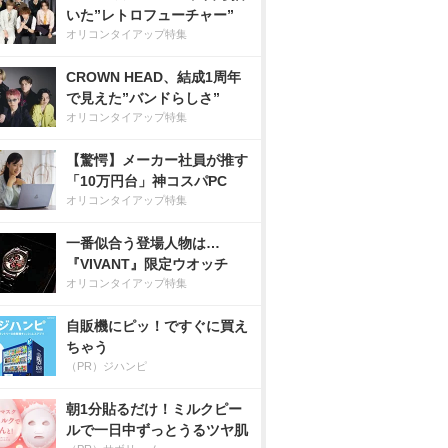
いた”レトロフューチャー”
オリコンタイアップ特集
CROWN HEAD、結成1周年
で見えた”バンドらしさ”
オリコンタイアップ特集
【驚愕】メーカー社員が推す
「10万円台」神コスパPC
オリコンタイアップ特集
一番似合う登場人物は…
『VIVANT』限定ウオッチ
オリコンタイアップ特集
自販機にピッ！ですぐに買え
ちゃう
（PR）ジハンピ
朝1分貼るだけ！ミルクピー
ルで一日中ずっとうるツヤ肌