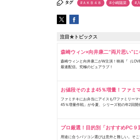
タグ
#ＡＫＢ４８
#小嶋陽菜
#
注目★トピックス
森崎ウィン×向井康二“両片思い”
森崎ウィンと向井康二がW主演！映画『（LOVE S
最速配信。究極のピュアラブ！
お値段そのまま45％増量！ファミ
ファミチキにお弁当にアイスも!?ファミリーマ
45％増量作戦」が今夏、シリーズ初の年2回開
プロ厳選！目的別「おすすめPC９
用途に合うパソコン選びは意外と難しい。そこ