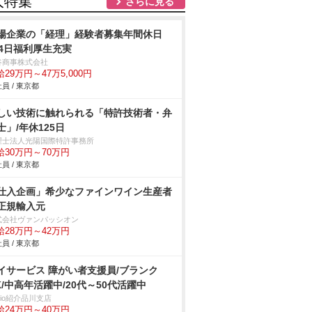
人特集
さらに見る
場企業の「経理」経験者募集年間休日
24日福利厚生充実
谷商事株式会社
29万円～47万5,000円
員 / 東京都
しい技術に触れられる「特許技術者・弁
士」/年休125日
理士法人光陽国際特許事務所
給30万円～70万円
員 / 東京都
仕入企画」希少なファインワイン生産者
正規輸入元
式会社ヴァンパッシオン
給28万円～42万円
員 / 東京都
イサービス 障がい者支援員/ブランク
K/中高年活躍中/20代～50代活躍中
trio紹介品川支店
給24万円～40万円