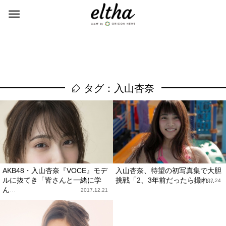
タグ：入山杏奈
AKB48・入山杏奈『VOCE』モデ
入山杏奈、待望の初写真集で大胆
ルに抜てき「皆さんと一緒に学
挑戦「2、3年前だったら撮れ...
2017.02.24
ん...
2017.12.21