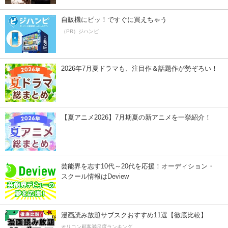
自販機にピッ！ですぐに買えちゃう
（PR）ジハンピ
2026年7月夏ドラマも、注目作＆話題作が勢ぞろい！
【夏アニメ2026】7月期夏の新アニメを一挙紹介！
芸能界を志す10代～20代を応援！オーディション・
スクール情報はDeview
漫画読み放題サブスクおすすめ11選【徹底比較】
オリコン顧客満足度ランキング