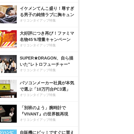
イケメンてんこ盛り！尊すぎ
る男子の純情ラブに胸キュン
オリコンタイアップ特集
大好評につき再び！ファミマ
名物45％増量キャンペーン
オリコンタイアップ特集
SUPER★DRAGON、自ら描
いた”レトロフューチャー”
オリコンタイアップ特集
パソコンメーカー社員が本気
で選ぶ「10万円台PC3選」
オリコンタイアップ特集
「別班のよう」腕時計で
『VIVANT』の世界観再現
オリコンタイアップ特集
自販機にピッ！ですぐに買え