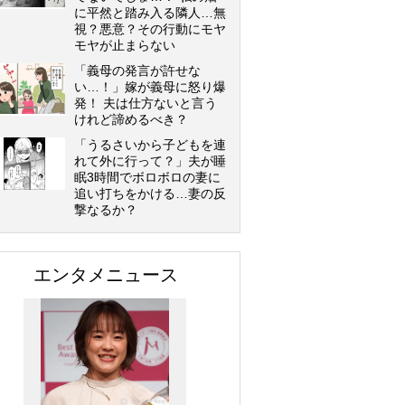
に平然と踏み入る隣人…無
視？悪意？その行動にモヤ
モヤが止まらない
「義母の発言が許せな
い…！」嫁が義母に怒り爆
発！ 夫は仕方ないと言う
けれど諦めるべき？
「うるさいから子どもを連
れて外に行って？」夫が睡
眠3時間でボロボロの妻に
追い打ちをかける…妻の反
撃なるか？
エンタメニュース