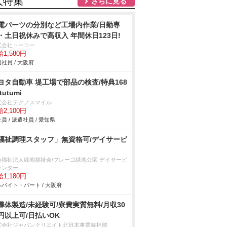
人特集
さらに見る
電パーツの分別など工場内作業/日勤専
・土日祝休みで高収入 年間休日123日!
式会社トーコー
1,580円
社員 / 大阪府
ヨタ自動車 堤工場で部品の検査/特典168
tutumi
式会社テクノスマイル
2,100円
員 / 派遣社員 / 愛知県
福祉調理スタッフ」無資格可/デイサービ
会福祉法人緑地福祉会/プレーゴ緑地公園 デイサービ
センター
1,180円
バイト・パート / 大阪府
導体製造/未経験可/寮費実質無料/月収30
円以上可/日払いOK
式会社ジャパンクリエイト北日本事業統括部