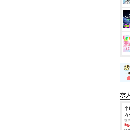
求
半
万
株
時給