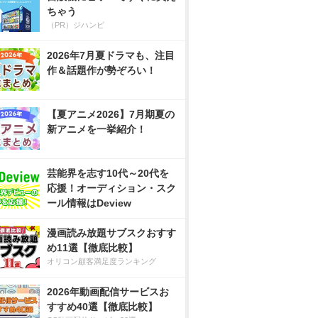
ちゃう
（PR）ジハンピ
2026年7月夏ドラマも、注目
作＆話題作が勢ぞろい！
【夏アニメ2026】7月期夏の
新アニメを一挙紹介！
芸能界を志す10代～20代を
応援！オーディション・スク
ール情報はDeview
漫画読み放題サブスクおすす
め11選【徹底比較】
オリコン顧客満足度ランキング
2026年動画配信サービスお
すすめ40選【徹底比較】