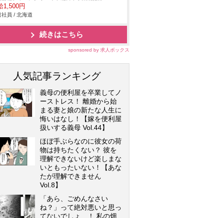
1,500円
社員 / 北海道
続きはこちら
sponsored by 求人ボックス
人気記事ランキング
義母の便利屋を卒業してノ
ーストレス！ 離婚から始
まる妻と娘の新たな人生に
悔いはなし！【嫁を便利屋
扱いする義母 Vol.44】
ほぼ手ぶらなのに彼女の荷
物は持ちたくない？ 彼を
理解できないけど楽しまな
いともったいない！【あな
たが理解できません
Vol.8】
「あら、ごめんなさい
ね？」って絶対悪いと思っ
てないでしょ…！ 私の畑