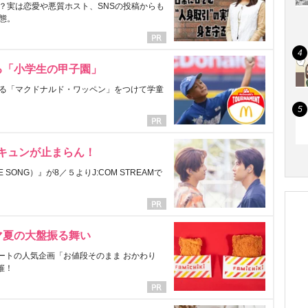
？実は恋愛や悪質ホスト、SNSの投稿からも
態。
る「小学生の甲子園」
る「マクドナルド・ワッペン」をつけて学童
にキュンが止まらん！
ONG）』が8／５よりJ:COM STREAMで
マ夏の大盤振る舞い
ートの人気企画「お値段そのまま おかわり
催！