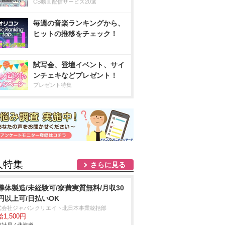
CS動画配信サービス20選
毎週の音楽ランキングから、
ヒットの推移をチェック！
試写会、登壇イベント、サイ
ンチェキなどプレゼント！
プレゼント特集
人特集
さらに見る
導体製造/未経験可/寮費実質無料/月収30
円以上可/日払いOK
式会社ジャパンクリエイト北日本事業統括部
1,500円