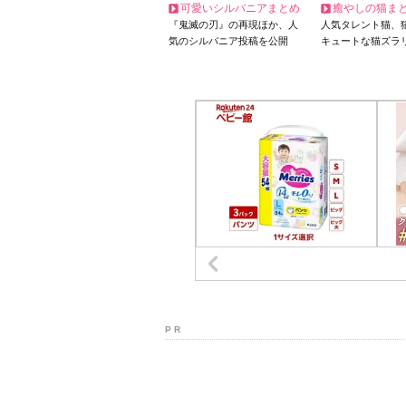
可愛いシルバニアまとめ
癒やしの猫ま
『鬼滅の刃』の再現ほか、人
人気タレント猫、
気のシルバニア投稿を公開
キュートな猫ズラ
P R