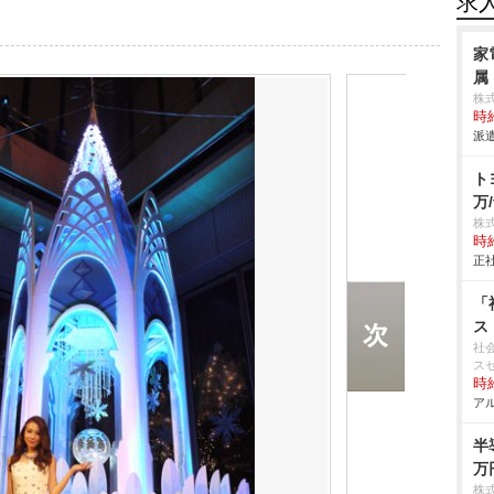
求
家
属
株
時給
派遣
ト
万/
株
時給
正社
「
ス
社
ス
時給
アル
半
万
株