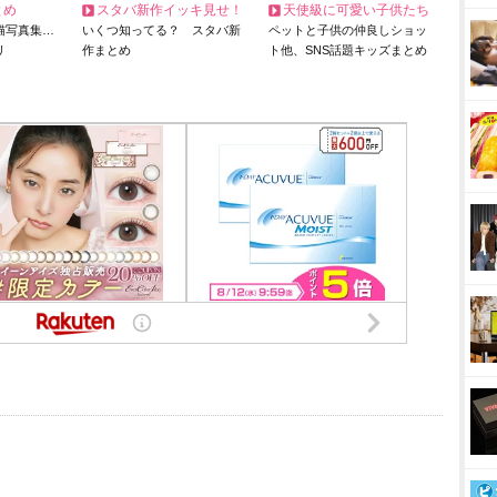
とめ
スタバ新作イッキ見せ！
天使級に可愛い子供たち
猫写真集…
いくつ知ってる？ スタバ新
ペットと子供の仲良しショッ
リ
作まとめ
ト他、SNS話題キッズまとめ