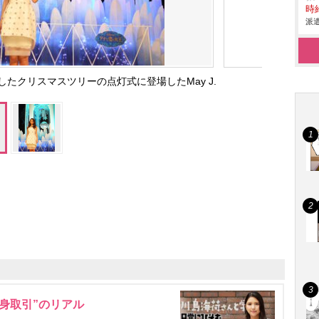
時給
派遣
たクリスマスツリーの点灯式に登場したMay J.
身取引”のリアル