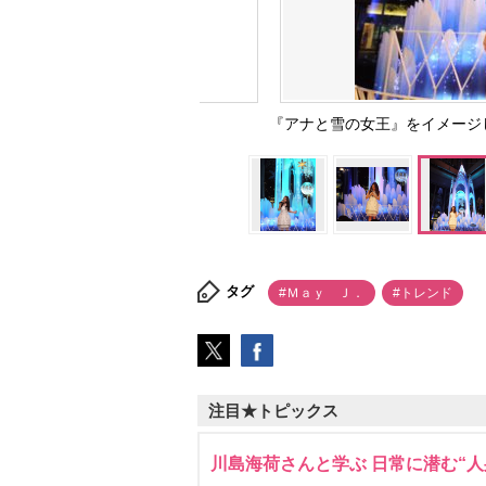
『アナと雪の女王』をイメージし
タグ
#Ｍａｙ Ｊ．
#トレンド
注目★トピックス
川島海荷さんと学ぶ 日常に潜む“人