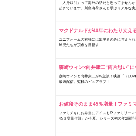
「人身取引」って海外の話だと思ってませんか
起きています。川島海荷さんと学ぶリアルな実
マクドナルドが40年にわたり支え
ユニフォームの右袖には出場者のみに与えられ
球児たちが頂点を目指す
森崎ウィン×向井康二“両片思い”
森崎ウィンと向井康二がW主演！映画『（LOVE S
最速配信。究極のピュアラブ！
お値段そのまま45％増量！ファミ
ファミチキにお弁当にアイスも!?ファミリーマ
45％増量作戦」が今夏、シリーズ初の年2回開