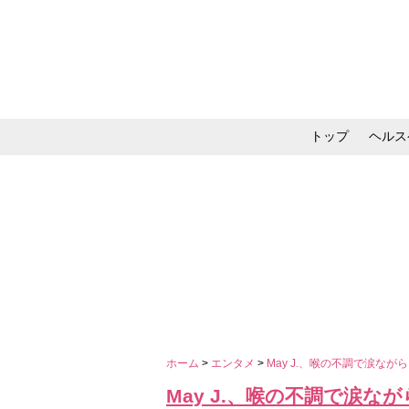
トップ
ヘルス
メイク・コスメ・スキ
ホーム
>
エンタメ
>
May J.、喉の不調で涙な
May J.、喉の不調で涙な