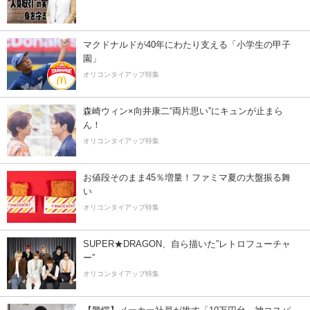
マクドナルドが40年にわたり支える「小学生の甲子
園」
オリコンタイアップ特集
森崎ウィン×向井康二“両片思い”にキュンが止まら
ん！
オリコンタイアップ特集
お値段そのまま45％増量！ファミマ夏の大盤振る舞
い
オリコンタイアップ特集
SUPER★DRAGON、自ら描いた”レトロフューチャ
ー”
オリコンタイアップ特集