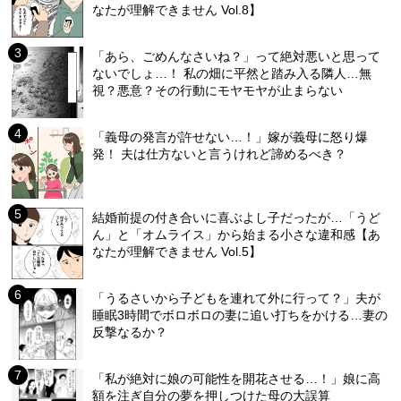
なたが理解できません Vol.8】
「あら、ごめんなさいね？」って絶対悪いと思って
ないでしょ…！ 私の畑に平然と踏み入る隣人…無
視？悪意？その行動にモヤモヤが止まらない
「義母の発言が許せない…！」嫁が義母に怒り爆
発！ 夫は仕方ないと言うけれど諦めるべき？
結婚前提の付き合いに喜ぶよし子だったが…「うど
ん」と「オムライス」から始まる小さな違和感【あ
なたが理解できません Vol.5】
「うるさいから子どもを連れて外に行って？」夫が
睡眠3時間でボロボロの妻に追い打ちをかける…妻の
反撃なるか？
「私が絶対に娘の可能性を開花させる…！」娘に高
額を注ぎ自分の夢を押しつけた母の大誤算