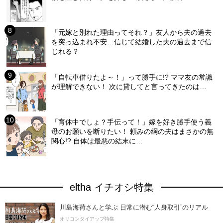
「元嫁と別れた理由ってそれ？」友人から夫の過去
を突っ込まれ不安…信じて結婚した夫の過去まで信
じれる？
「自転車借りたよ～！」って勝手に!? ママ友の常識
が理解できない！ 次に貸してと言ってきたのは…
「育休中でしょ？手伝って！」嫁を好き勝手使う義
母のお願いを断りたい！ 頼みの綱の夫はまさかの無
関心!? 自体は最悪の結末に…
eltha イチオシ特集
川島海荷さんと学ぶ 日常に潜む“人身取引”のリアル
オリコンタイアップ特集