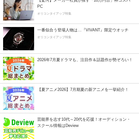
【驚愕】メーカー社員が推す「10万円台」神コスパ
PC
オリコンタイアップ特集
一番似合う登場人物は…『VIVANT』限定ウオッチ
オリコンタイアップ特集
2026年7月夏ドラマも、注目作＆話題作が勢ぞろい！
【夏アニメ2026】7月期夏の新アニメを一挙紹介！
芸能界を志す10代～20代を応援！オーディション・
スクール情報はDeview