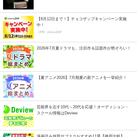
【8月12日まで！】チョコザップキャンペーン実施
中！
（PR）chocoZAP
2026年7月夏ドラマも、注目作＆話題作が勢ぞろい！
【夏アニメ2026】7月期夏の新アニメを一挙紹介！
芸能界を志す10代～20代を応援！オーディション・
スクール情報はDeview
漫画読み放題サブスクおすすめ11選【徹底比較】