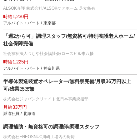
ALSOK介護 株式会社/ALSOKケアホーム 足立亀有
時給1,230円
アルバイト・パート / 東京都
「週2から可」調理スタッフ/無資格可/特別養護老人ホーム/
社会保障完備
社会福祉法人つちや社会福祉会/ローズヒル東八幡
時給1,225円
アルバイト・パート / 神奈川県
半導体製造装置オペレーター/無料寮完備/月収36万円以上
可/残業ほぼ無
株式会社ジャパンクリエイト北日本事業統括部
月給33万円
派遣社員 / 北海道
調理補助・無資格可の調理師/調理スタッフ
株式会社ENEOSNUC川崎工場内の厨房