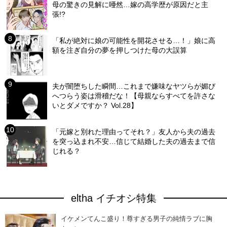
母の驚きの見解に唖然…嫁の高学歴が原因だと主
張!?
「私が絶対に娘の可能性を開花させる…！」娘に高
額を注ぎ自分の夢を押しつけた母の大誤算
夫が闇堕ちした瞬間…これまで嫌味なヤツらが媚び
へつらう姿は滑稽だな！【母親ならすべてを許さな
いとダメですか？ Vol.28】
「元嫁と別れた理由ってそれ？」友人から夫の過去
を突っ込まれ不安…信じて結婚した夫の過去まで信
じれる？
eltha イチオシ特集
イケメンてんこ盛り！尊すぎる男子の純情ラブに胸