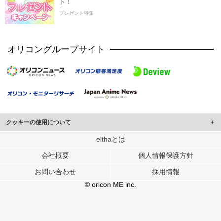
ト！
プレゼント特集
オリコングループサイト
クッキーの使用について
このサイトでは Cookie を使用して、ユーザーに合わせたコンテンツや広告の
elthaとは
表示、ソーシャル メディア機能の提供、広告の表示回数やクリック数の測定を
会社概要
個人情報保護方針
行っています。
また、ユーザーによるサイトの利用状況についても情報を収集し、ソーシャル
お問い合わせ
採用情報
メディアや広告配信、データ解析の各パートナーに提供しています。
各パートナーは、この情報とユーザーが各パートナーに提供した他の情報や、
© oricon ME inc.
ユーザーが各パートナーのサービスを使用したときに収集した他の情報を組み
合わせて使用することがあります。