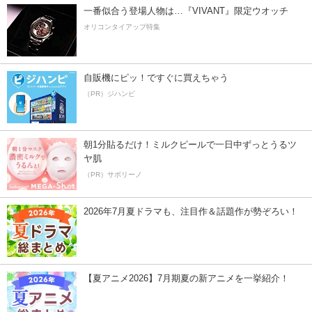
一番似合う登場人物は…『VIVANT』限定ウオッチ
オリコンタイアップ特集
自販機にピッ！ですぐに買えちゃう
（PR）ジハンピ
朝1分貼るだけ！ミルクピールで一日中ずっとうるツ
ヤ肌
（PR）サボリーノ
2026年7月夏ドラマも、注目作＆話題作が勢ぞろい！
【夏アニメ2026】7月期夏の新アニメを一挙紹介！