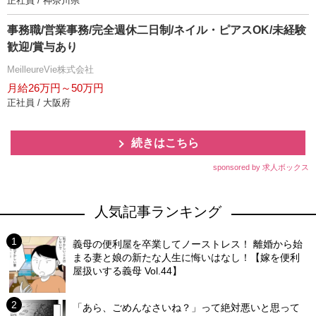
正社員 / 神奈川県
事務職/営業事務/完全週休二日制/ネイル・ピアスOK/未経験
歓迎/賞与あり
MeilleureVie株式会社
月給26万円～50万円
正社員 / 大阪府
続きはこちら
sponsored by 求人ボックス
人気記事ランキング
義母の便利屋を卒業してノーストレス！ 離婚から始
まる妻と娘の新たな人生に悔いはなし！【嫁を便利
屋扱いする義母 Vol.44】
「あら、ごめんなさいね？」って絶対悪いと思って