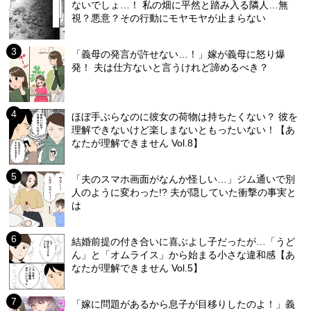
ないでしょ…！ 私の畑に平然と踏み入る隣人…無
視？悪意？その行動にモヤモヤが止まらない
「義母の発言が許せない…！」嫁が義母に怒り爆
発！ 夫は仕方ないと言うけれど諦めるべき？
ほぼ手ぶらなのに彼女の荷物は持ちたくない？ 彼を
理解できないけど楽しまないともったいない！【あ
なたが理解できません Vol.8】
「夫のスマホ画面がなんか怪しい…」ジム通いで別
人のように変わった!? 夫が隠していた衝撃の事実と
は
結婚前提の付き合いに喜ぶよし子だったが…「うど
ん」と「オムライス」から始まる小さな違和感【あ
なたが理解できません Vol.5】
「嫁に問題があるから息子が目移りしたのよ！」義