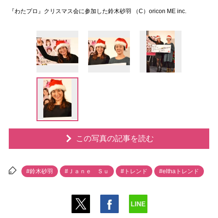
『わたプロ』クリスマス会に参加した鈴木砂羽 （C）oricon ME inc.
この写真の記事を読む
#鈴木砂羽
#Ｊａｎｅ Ｓｕ
#トレンド
#elthaトレンド