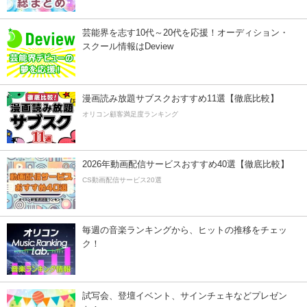
芸能界を志す10代～20代を応援！オーディション・
スクール情報はDeview
漫画読み放題サブスクおすすめ11選【徹底比較】
オリコン顧客満足度ランキング
2026年動画配信サービスおすすめ40選【徹底比較】
CS動画配信サービス20選
毎週の音楽ランキングから、ヒットの推移をチェッ
ク！
試写会、登壇イベント、サインチェキなどプレゼン