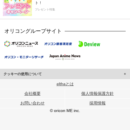
ト！
プレゼント特集
オリコングループサイト
クッキーの使用について
このサイトでは Cookie を使用して、ユーザーに合わせたコンテンツや広告の
elthaとは
表示、ソーシャル メディア機能の提供、広告の表示回数やクリック数の測定を
会社概要
個人情報保護方針
行っています。
また、ユーザーによるサイトの利用状況についても情報を収集し、ソーシャル
お問い合わせ
採用情報
メディアや広告配信、データ解析の各パートナーに提供しています。
各パートナーは、この情報とユーザーが各パートナーに提供した他の情報や、
© oricon ME inc.
ユーザーが各パートナーのサービスを使用したときに収集した他の情報を組み
合わせて使用することがあります。