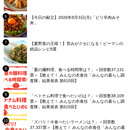
【今日の献立】2026年8月3日(月)「ピリ辛肉みそ
丼」
【夏野菜の王様！】苦みがクセになる！ピーマンの
絶品レシピ8選
「夏の麺料理、食べる時間帯は？」＜回答数37,131
票＞【教えて！ みんなの衣食住「みんなの暮らし調
査隊」結果発表 第610回】
「ベトナム料理で食べたいのは？」＜回答数38,109
票＞【教えて！ みんなの衣食住「みんなの暮らし調
査隊」結果発表 第615回】
「ズバリ！今食べたいラーメンは？」＜回答数
37,337票＞【教えて！ みんなの衣食住「みんなの暮