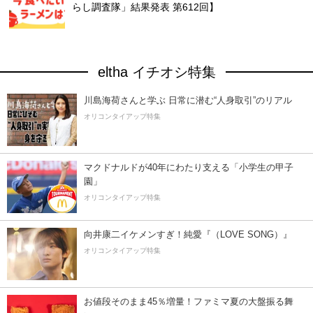
らし調査隊」結果発表 第612回】
eltha イチオシ特集
川島海荷さんと学ぶ 日常に潜む“人身取引”のリアル
オリコンタイアップ特集
マクドナルドが40年にわたり支える「小学生の甲子
園」
オリコンタイアップ特集
向井康二イケメンすぎ！純愛『（LOVE SONG）』
オリコンタイアップ特集
お値段そのまま45％増量！ファミマ夏の大盤振る舞