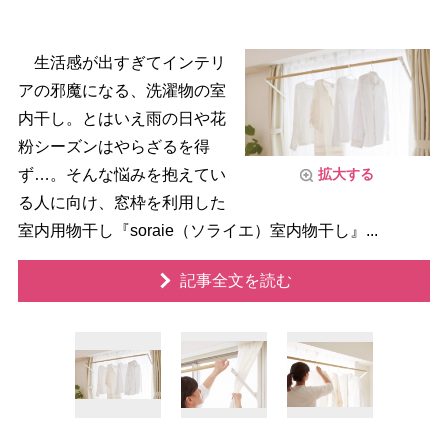
生活感が出すぎてインテリ
アの邪魔になる、洗濯物の室
内干し。とはいえ雨の日や花
粉シーズンはやらざるを得
ず…。そんな悩みを抱えてい
拡大する
る人に向け、窓枠を利用した
室内用物干し『soraie（ソライエ）室内物干し』...
記事全文を読む