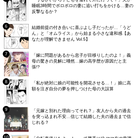
睡眠3時間でボロボロの妻に追い打ちをかける…妻の
反撃なるか？
結婚前提の付き合いに喜ぶよし子だったが…「うど
ん」と「オムライス」から始まる小さな違和感【あ
なたが理解できません Vol.5】
「嫁に問題があるから息子が目移りしたのよ！」義
母の驚きの見解に唖然…嫁の高学歴が原因だと主
張!?
「私が絶対に娘の可能性を開花させる…！」娘に高
額を注ぎ自分の夢を押しつけた母の大誤算
「元嫁と別れた理由ってそれ？」友人から夫の過去
を突っ込まれ不安…信じて結婚した夫の過去まで信
じれる？