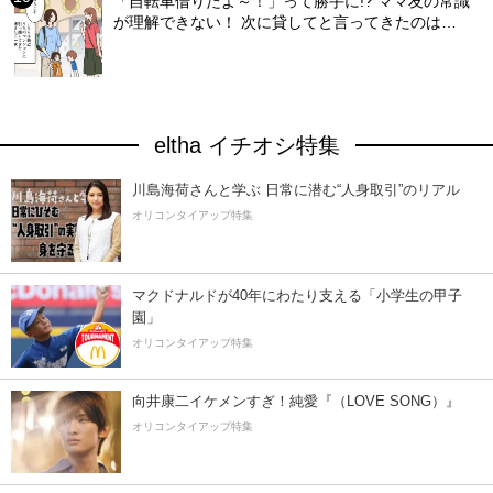
「自転車借りたよ～！」って勝手に!? ママ友の常識
が理解できない！ 次に貸してと言ってきたのは…
eltha イチオシ特集
川島海荷さんと学ぶ 日常に潜む“人身取引”のリアル
オリコンタイアップ特集
マクドナルドが40年にわたり支える「小学生の甲子
園」
オリコンタイアップ特集
向井康二イケメンすぎ！純愛『（LOVE SONG）』
オリコンタイアップ特集