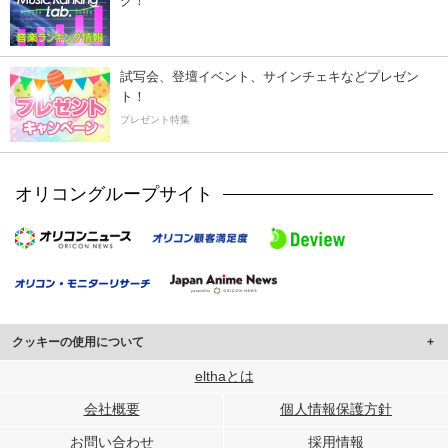
ク！
試写会、登壇イベント、サインチェキなどプレゼン
ト！
プレゼント特集
オリコングループサイト
クッキーの使用について
このサイトでは Cookie を使用して、ユーザーに合わせたコンテンツや広告の
elthaとは
表示、ソーシャル メディア機能の提供、広告の表示回数やクリック数の測定を
会社概要
個人情報保護方針
行っています。
また、ユーザーによるサイトの利用状況についても情報を収集し、ソーシャル
お問い合わせ
採用情報
メディアや広告配信、データ解析の各パートナーに提供しています。