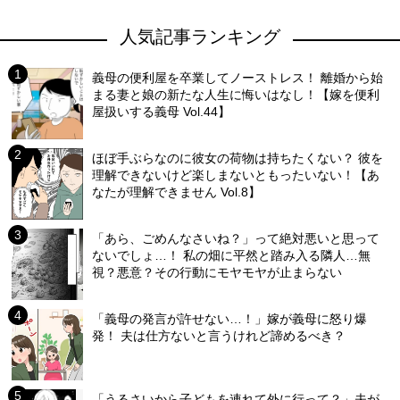
人気記事ランキング
義母の便利屋を卒業してノーストレス！ 離婚から始
まる妻と娘の新たな人生に悔いはなし！【嫁を便利
屋扱いする義母 Vol.44】
ほぼ手ぶらなのに彼女の荷物は持ちたくない？ 彼を
理解できないけど楽しまないともったいない！【あ
なたが理解できません Vol.8】
「あら、ごめんなさいね？」って絶対悪いと思って
ないでしょ…！ 私の畑に平然と踏み入る隣人…無
視？悪意？その行動にモヤモヤが止まらない
「義母の発言が許せない…！」嫁が義母に怒り爆
発！ 夫は仕方ないと言うけれど諦めるべき？
「うるさいから子どもを連れて外に行って？」夫が