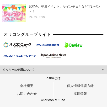
試写会、登壇イベント、サインチェキなどプレゼン
ト！
プレゼント特集
オリコングループサイト
クッキーの使用について
このサイトでは Cookie を使用して、ユーザーに合わせたコンテンツや広告の
elthaとは
表示、ソーシャル メディア機能の提供、広告の表示回数やクリック数の測定を
会社概要
個人情報保護方針
行っています。
また、ユーザーによるサイトの利用状況についても情報を収集し、ソーシャル
お問い合わせ
採用情報
メディアや広告配信、データ解析の各パートナーに提供しています。
各パートナーは、この情報とユーザーが各パートナーに提供した他の情報や、
© oricon ME inc.
ユーザーが各パートナーのサービスを使用したときに収集した他の情報を組み
合わせて使用することがあります。