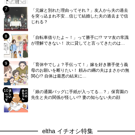
「元嫁と別れた理由ってそれ？」友人から夫の過去
を突っ込まれ不安…信じて結婚した夫の過去まで信
じれる？
「自転車借りたよ～！」って勝手に!? ママ友の常識
が理解できない！ 次に貸してと言ってきたのは…
「育休中でしょ？手伝って！」嫁を好き勝手使う義
母のお願いを断りたい！ 頼みの綱の夫はまさかの無
関心!? 自体は最悪の結末に…
「娘の通園バッグに手紙が入ってる…？」保育園の
先生と夫の関係が怪しい!? 妻の知らない夫の顔
eltha イチオシ特集