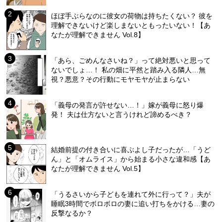
ほぼ手ぶらなのに彼女の荷物は持ちたくない？ 彼を
理解できないけど楽しまないともったいない！【あ
なたが理解できません Vol.8】
「あら、ごめんなさいね？」って絶対悪いと思って
ないでしょ…！ 私の畑に平然と踏み入る隣人…無
視？悪意？その行動にモヤモヤが止まらない
「義母の発言が許せない…！」嫁が義母に怒り爆
発！ 夫は仕方ないと言うけれど諦めるべき？
結婚前提の付き合いに喜ぶよし子だったが…「うど
ん」と「オムライス」から始まる小さな違和感【あ
なたが理解できません Vol.5】
「うるさいから子どもを連れて外に行って？」夫が
睡眠3時間でボロボロの妻に追い打ちをかける…妻の
反撃なるか？