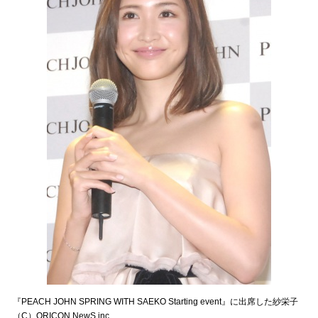
『PEACH JOHN SPRING WITH SAEKO Starting event』に出席した紗栄子
（C）ORICON NewS inc.