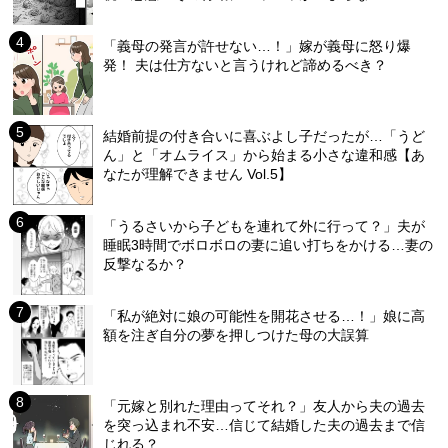
「義母の発言が許せない…！」嫁が義母に怒り爆
発！ 夫は仕方ないと言うけれど諦めるべき？
結婚前提の付き合いに喜ぶよし子だったが…「うど
ん」と「オムライス」から始まる小さな違和感【あ
なたが理解できません Vol.5】
「うるさいから子どもを連れて外に行って？」夫が
睡眠3時間でボロボロの妻に追い打ちをかける…妻の
反撃なるか？
「私が絶対に娘の可能性を開花させる…！」娘に高
額を注ぎ自分の夢を押しつけた母の大誤算
「元嫁と別れた理由ってそれ？」友人から夫の過去
を突っ込まれ不安…信じて結婚した夫の過去まで信
じれる？