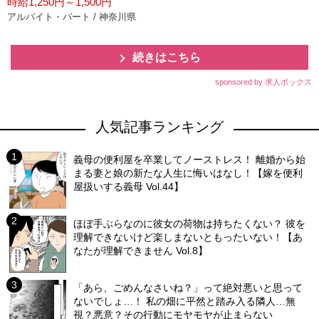
時給1,250円～1,500円
アルバイト・パート / 神奈川県
続きはこちら
sponsored by 求人ボックス
人気記事ランキング
義母の便利屋を卒業してノーストレス！ 離婚から始
まる妻と娘の新たな人生に悔いはなし！【嫁を便利
屋扱いする義母 Vol.44】
ほぼ手ぶらなのに彼女の荷物は持ちたくない？ 彼を
理解できないけど楽しまないともったいない！【あ
なたが理解できません Vol.8】
「あら、ごめんなさいね？」って絶対悪いと思って
ないでしょ…！ 私の畑に平然と踏み入る隣人…無
視？悪意？その行動にモヤモヤが止まらない