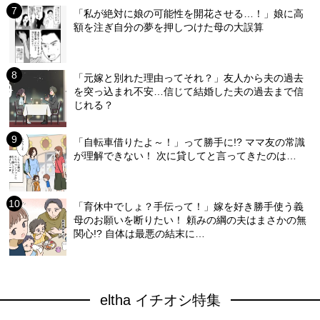
「私が絶対に娘の可能性を開花させる…！」娘に高
額を注ぎ自分の夢を押しつけた母の大誤算
「元嫁と別れた理由ってそれ？」友人から夫の過去
を突っ込まれ不安…信じて結婚した夫の過去まで信
じれる？
「自転車借りたよ～！」って勝手に!? ママ友の常識
が理解できない！ 次に貸してと言ってきたのは…
「育休中でしょ？手伝って！」嫁を好き勝手使う義
母のお願いを断りたい！ 頼みの綱の夫はまさかの無
関心!? 自体は最悪の結末に…
eltha イチオシ特集