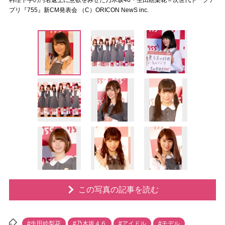
料理下手の汚名返上に意欲をみせた乃木坂46・生田絵梨花＝次世代トークア
プリ『755』新CM発表会 （C）ORICON NewS inc.
この写真の記事を読む
#生田絵梨花
#乃木坂４６
#アイドル
#モデル