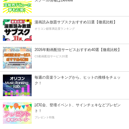
スクール情報はDeview
漫画読み放題サブスクおすすめ11選【徹底比較】
オリコン顧客満足度ランキング
2026年動画配信サービスおすすめ40選【徹底比較】
CS動画配信サービス20選
毎週の音楽ランキングから、ヒットの推移をチェッ
ク！
試写会、登壇イベント、サインチェキなどプレゼン
ト！
プレゼント特集