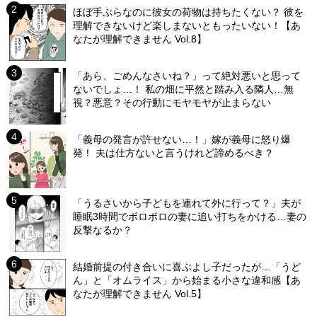
ほぼ手ぶらなのに彼女の荷物は持ちたくない？ 彼を
理解できないけど楽しまないともったいない！【あ
なたが理解できません Vol.8】
「あら、ごめんなさいね？」って絶対悪いと思って
ないでしょ…！ 私の畑に平然と踏み入る隣人…無
視？悪意？その行動にモヤモヤが止まらない
「義母の発言が許せない…！」嫁が義母に怒り爆
発！ 夫は仕方ないと言うけれど諦めるべき？
「うるさいから子どもを連れて外に行って？」夫が
睡眠3時間でボロボロの妻に追い打ちをかける…妻の
反撃なるか？
結婚前提の付き合いに喜ぶよし子だったが…「うど
ん」と「オムライス」から始まる小さな違和感【あ
なたが理解できません Vol.5】