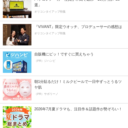
選」
オリコンタイアップ特集
『VIVANT』限定ウオッチ、プロデューサーの感想は
オリコンタイアップ特集
自販機にピッ！ですぐに買えちゃう
（PR）ジハンピ
朝1分貼るだけ！ミルクピールで一日中ずっとうるツ
ヤ肌
（PR）サボリーノ
2026年7月夏ドラマも、注目作＆話題作が勢ぞろい！