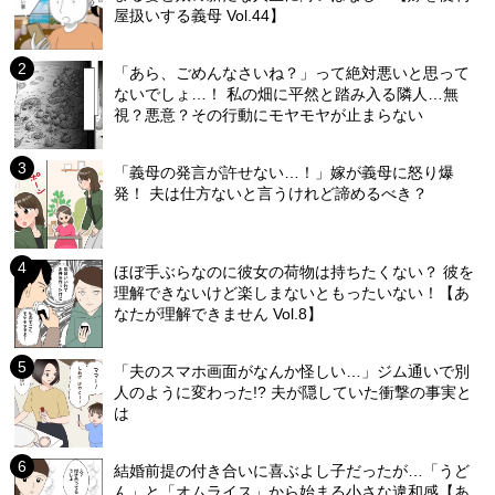
屋扱いする義母 Vol.44】
「あら、ごめんなさいね？」って絶対悪いと思って
ないでしょ…！ 私の畑に平然と踏み入る隣人…無
視？悪意？その行動にモヤモヤが止まらない
「義母の発言が許せない…！」嫁が義母に怒り爆
発！ 夫は仕方ないと言うけれど諦めるべき？
ほぼ手ぶらなのに彼女の荷物は持ちたくない？ 彼を
理解できないけど楽しまないともったいない！【あ
なたが理解できません Vol.8】
「夫のスマホ画面がなんか怪しい…」ジム通いで別
人のように変わった!? 夫が隠していた衝撃の事実と
は
結婚前提の付き合いに喜ぶよし子だったが…「うど
ん」と「オムライス」から始まる小さな違和感【あ