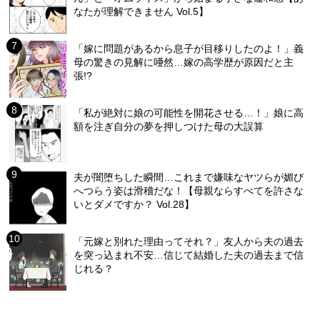
なたが理解できません Vol.5】
「嫁に問題があるから息子が目移りしたのよ！」義
母の驚きの見解に唖然…嫁の高学歴が原因だと主
張!?
「私が絶対に娘の可能性を開花させる…！」娘に高
額を注ぎ自分の夢を押しつけた母の大誤算
夫が闇堕ちした瞬間…これまで嫌味なヤツらが媚び
へつらう姿は滑稽だな！【母親ならすべてを許さな
いとダメですか？ Vol.28】
「元嫁と別れた理由ってそれ？」友人から夫の過去
を突っ込まれ不安…信じて結婚した夫の過去まで信
じれる？