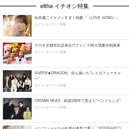
eltha イチオシ特集
向井康二イケメンすぎ！純愛『（LOVE SONG）』
オリコンタイアップ特集
デカすぎ都市伝説発生!?ファミマ45％増量作戦再来
オリコンタイアップ特集
SUPER★DRAGON、自ら描いた”レトロフューチャ
ー”
オリコンタイアップ特集
CROWN HEAD、結成1周年で見えた”バンドらしさ”
オリコンタイアップ特集
パソコンメーカー社員が本気で選ぶ「10万円台PC3