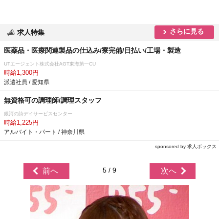
さらに見る
求人特集
医薬品・医療関連製品の仕込み/寮完備/日払い/工場・製造
UTエージェント株式会社AGT東海第一CU
時給1,300円
派遣社員 / 愛知県
無資格可の調理師/調理スタッフ
銀河の詩デイサービスセンター
時給1,225円
アルバイト・パート / 神奈川県
sponsored by 求人ボックス
5 / 9
前へ
次へ