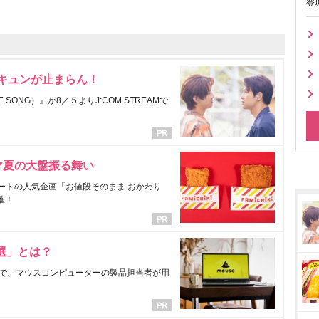
登
にキュンが止まらん！
ONG）』が8／５よりJ:COM STREAMで
マ夏の大盤振る舞い
ートの人気企画「お値段そのまま おかわり
催！
選」とは？
で、マウスコンピューターの製品担当者が用