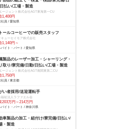
子部品の組立て・検査・検品/寮完備/日
/日払い/工場・製造
Tエージェント株式会社AGT東海第一CU
1,400円
社員 / 愛知県
トールコーヒーでの販売スタッフ
タキューセイモア株式会社
1,140円～
バイト・パート / 愛知県
属製品のレーザー加工・シャーリング・
リ取り/寮完備/日勤/日払い/工場・製造
Tエージェント株式会社AGT南関東第二CU
1,750円
社員 / 東京都
がい者採用/送迎運転手
会福祉法人ラファエル会
収203万円～214万円
バイト・パート / 神奈川県
動車製品の加工・組付け/寮完備/日払い/
場・製造