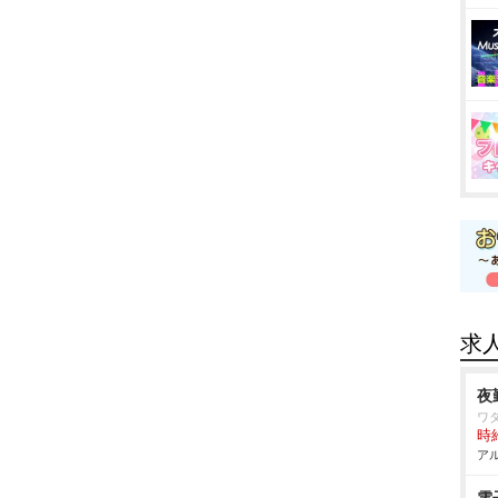
求
夜
ワ
時給
アル