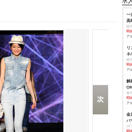
求
一
高
株
時給
アル
リ
ネ
株
時給
アル
解
O
株
時給
アル
金
バ
U
時給