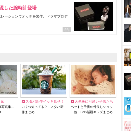
表現した腕時計登場
ラボレーションウオッチを製作。ドラマプロデ
とめ
スタバ新作イッキ見せ！
天使級に可愛い子供たち
猫写真集…
いくつ知ってる？ スタバ新
ペットと子供の仲良しショッ
リ
作まとめ
ト他、SNS話題キッズまとめ