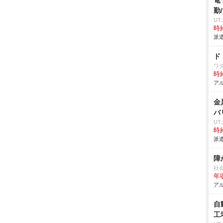
電
勤
U
時給
派遣
ド
ワ
時給
アル
金
バ
U
時給
派遣
障
社
年
アル
自
工