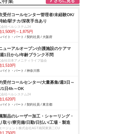
人特集
さらに見る
次受付コールセンター管理者/未経験OK/
時給/駅チカ/深夜手当あり
式会社ベルシステム24
1,500円～1,875円
バイト・パート / 契約社員 / 大阪府
ニューアルオープン/介護施設のケアマ
/週1日から/年齢ブランク不問
式会社日本アメニティライフ協会
1,510円
バイト・パート / 神奈川県
約受付コールセンター/大量募集/週3日～
K/1日4h～OK
式会社ベルシステム24
1,620円
バイト・パート / 契約社員 / 東京都
属製品のレーザー加工・シャーリング・
リ取り/寮完備/日勤/日払い/工場・製造
Tエージェント株式会社AGT南関東第二CU
1,750円