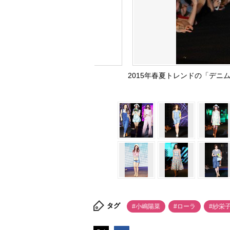
2015年春夏トレンドの「デニ
タグ
#小嶋陽菜
#ローラ
#紗栄