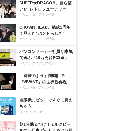
SUPER★DRAGON、自ら描
いた”レトロフューチャー”
オリコンタイアップ特集
CROWN HEAD、結成1周年
で見えた”バンドらしさ”
オリコンタイアップ特集
パソコンメーカー社員が本気
で選ぶ「10万円台PC3選」
オリコンタイアップ特集
「別班のよう」腕時計で
『VIVANT』の世界観再現
オリコンタイアップ特集
自販機にピッ！ですぐに買え
ちゃう
（PR）ジハンピ
朝1分貼るだけ！ミルクピー
ルで一日中ずっとうるツヤ肌