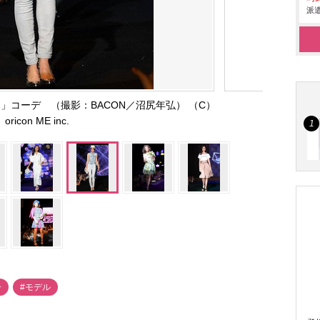
派遣
ム」コーデ （撮影：BACON／沼尻年弘） （C）
oricon ME inc.
子
#モデル