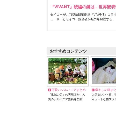
『VIVANT』続編の鍵は…世界観
セイコーが、TBS系日曜劇場『VIVANT』コ
ューサーとセイコー担当者が魅力を解説する。
おすすめコンテンツ
可愛いシルバニアまとめ
癒やしの猫ま
『鬼滅の刃』の再現ほか、人
人気タレント猫、
気のシルバニア投稿を公開
キュートな猫ズラ