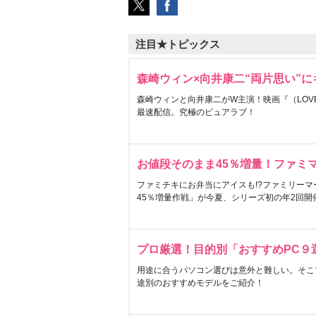
注目★トピックス
森崎ウィン×向井康二“両片思い”
森崎ウィンと向井康二がW主演！映画『（LOVE S
最速配信。究極のピュアラブ！
お値段そのまま45％増量！ファミ
ファミチキにお弁当にアイスも!?ファミリーマ
45％増量作戦」が今夏、シリーズ初の年2回開
プロ厳選！目的別「おすすめPC９
用途に合うパソコン選びは意外と難しい。そこ
途別のおすすめモデルをご紹介！