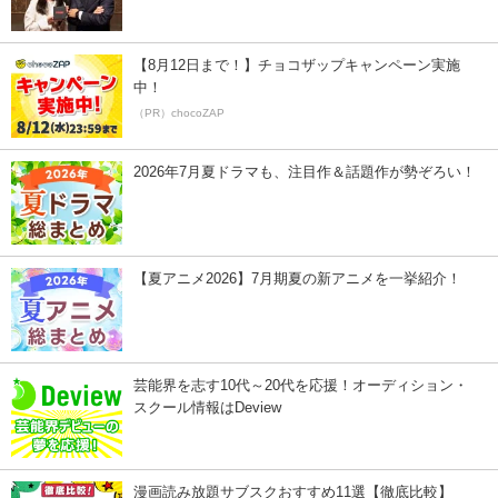
【8月12日まで！】チョコザップキャンペーン実施
中！
（PR）chocoZAP
2026年7月夏ドラマも、注目作＆話題作が勢ぞろい！
【夏アニメ2026】7月期夏の新アニメを一挙紹介！
芸能界を志す10代～20代を応援！オーディション・
スクール情報はDeview
漫画読み放題サブスクおすすめ11選【徹底比較】