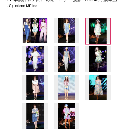
2015年春夏トレンドの「花柄」コーデ （撮影：BACON／沼尻年弘）
（C）oricon ME inc.