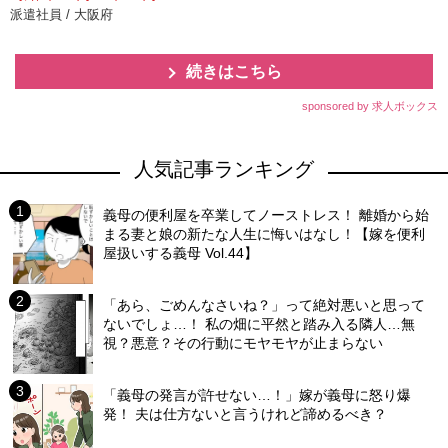
派遣社員 / 大阪府
続きはこちら
sponsored by 求人ボックス
人気記事ランキング
義母の便利屋を卒業してノーストレス！ 離婚から始
まる妻と娘の新たな人生に悔いはなし！【嫁を便利
屋扱いする義母 Vol.44】
「あら、ごめんなさいね？」って絶対悪いと思って
ないでしょ…！ 私の畑に平然と踏み入る隣人…無
視？悪意？その行動にモヤモヤが止まらない
「義母の発言が許せない…！」嫁が義母に怒り爆
発！ 夫は仕方ないと言うけれど諦めるべき？