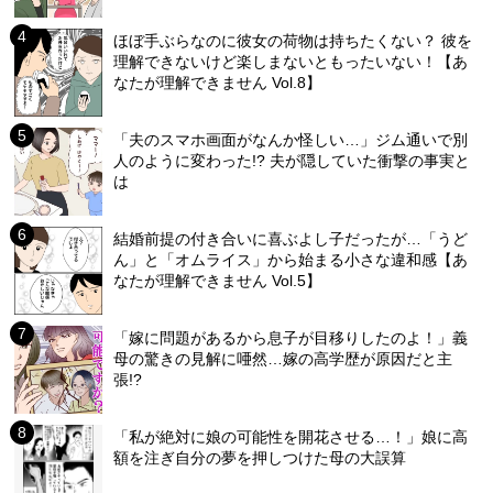
ほぼ手ぶらなのに彼女の荷物は持ちたくない？ 彼を
理解できないけど楽しまないともったいない！【あ
なたが理解できません Vol.8】
「夫のスマホ画面がなんか怪しい…」ジム通いで別
人のように変わった!? 夫が隠していた衝撃の事実と
は
結婚前提の付き合いに喜ぶよし子だったが…「うど
ん」と「オムライス」から始まる小さな違和感【あ
なたが理解できません Vol.5】
「嫁に問題があるから息子が目移りしたのよ！」義
母の驚きの見解に唖然…嫁の高学歴が原因だと主
張!?
「私が絶対に娘の可能性を開花させる…！」娘に高
額を注ぎ自分の夢を押しつけた母の大誤算