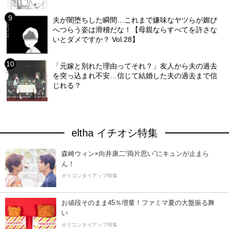
夫が闇堕ちした瞬間…これまで嫌味なヤツらが媚び
へつらう姿は滑稽だな！【母親ならすべてを許さな
いとダメですか？ Vol.28】
「元嫁と別れた理由ってそれ？」友人から夫の過去
を突っ込まれ不安…信じて結婚した夫の過去まで信
じれる？
eltha イチオシ特集
森崎ウィン×向井康二“両片思い”にキュンが止まら
ん！
オリコンタイアップ特集
お値段そのまま45％増量！ファミマ夏の大盤振る舞
い
オリコンタイアップ特集