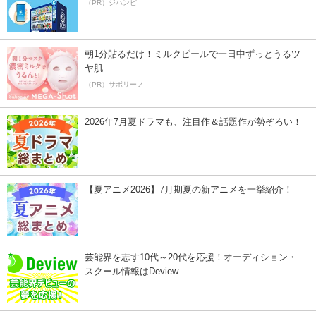
（PR）ジハンピ
朝1分貼るだけ！ミルクピールで一日中ずっとうるツ
ヤ肌
（PR）サボリーノ
2026年7月夏ドラマも、注目作＆話題作が勢ぞろい！
【夏アニメ2026】7月期夏の新アニメを一挙紹介！
芸能界を志す10代～20代を応援！オーディション・
スクール情報はDeview