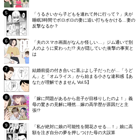
「うるさいから子どもを連れて外に行って？」夫が
睡眠3時間でボロボロの妻に追い打ちをかける…妻の
反撃なるか？
「夫のスマホ画面がなんか怪しい…」ジム通いで別
人のように変わった!? 夫が隠していた衝撃の事実と
は
結婚前提の付き合いに喜ぶよし子だったが…「うど
ん」と「オムライス」から始まる小さな違和感【あ
なたが理解できません Vol.5】
「嫁に問題があるから息子が目移りしたのよ！」義
母の驚きの見解に唖然…嫁の高学歴が原因だと主
張!?
「私が絶対に娘の可能性を開花させる…！」娘に高
額を注ぎ自分の夢を押しつけた母の大誤算