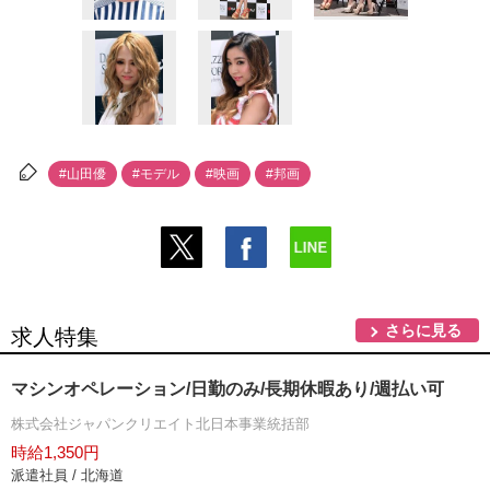
#山田優
#モデル
#映画
#邦画
さらに見る
求人特集
マシンオペレーション/日勤のみ/長期休暇あり/週払い可
株式会社ジャパンクリエイト北日本事業統括部
時給1,350円
派遣社員 / 北海道