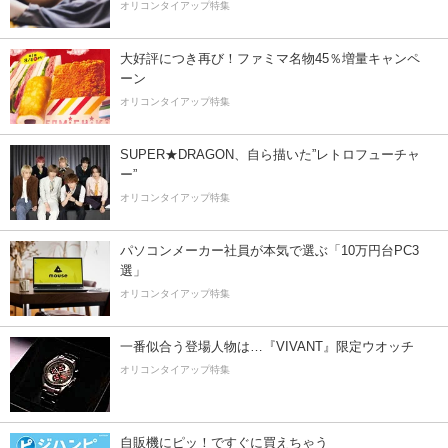
オリコンタイアップ特集
大好評につき再び！ファミマ名物45％増量キャンペ
ーン
オリコンタイアップ特集
SUPER★DRAGON、自ら描いた”レトロフューチャ
ー”
オリコンタイアップ特集
パソコンメーカー社員が本気で選ぶ「10万円台PC3
選」
オリコンタイアップ特集
一番似合う登場人物は…『VIVANT』限定ウオッチ
オリコンタイアップ特集
自販機にピッ！ですぐに買えちゃう