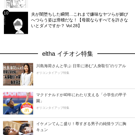
夫が闇堕ちした瞬間…これまで嫌味なヤツらが媚び
へつらう姿は滑稽だな！【母親ならすべてを許さな
いとダメですか？ Vol.28】
eltha イチオシ特集
川島海荷さんと学ぶ 日常に潜む“人身取引”のリアル
オリコンタイアップ特集
マクドナルドが40年にわたり支える「小学生の甲子
園」
オリコンタイアップ特集
イケメンてんこ盛り！尊すぎる男子の純情ラブに胸
キュン