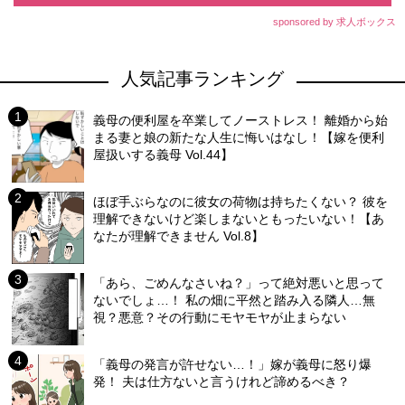
sponsored by 求人ボックス
人気記事ランキング
義母の便利屋を卒業してノーストレス！ 離婚から始
まる妻と娘の新たな人生に悔いはなし！【嫁を便利
屋扱いする義母 Vol.44】
ほぼ手ぶらなのに彼女の荷物は持ちたくない？ 彼を
理解できないけど楽しまないともったいない！【あ
なたが理解できません Vol.8】
「あら、ごめんなさいね？」って絶対悪いと思って
ないでしょ…！ 私の畑に平然と踏み入る隣人…無
視？悪意？その行動にモヤモヤが止まらない
「義母の発言が許せない…！」嫁が義母に怒り爆
発！ 夫は仕方ないと言うけれど諦めるべき？