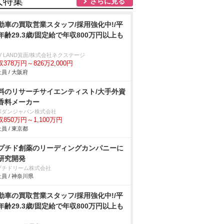
人特集
さらに見る
動車の買取営業スタッフ/採用強化中!/平
年齢29.3歳/固定給で年収800万円以上も
V LAND箕面/株式会社ネクステージ
378万円～826万2,000円
員 / 大阪府
料のリサーチサイエンティスト/大手外資
香料メーカー
ボダンジャパン株式会社
収850万円～1,100万円
員 / 東京都
プチド創薬のリーディングカンパニーに
研究開発
プチドリーム株式会社
員 / 神奈川県
動車の買取営業スタッフ/採用強化中!/平
年齢29.3歳/固定給で年収800万円以上も