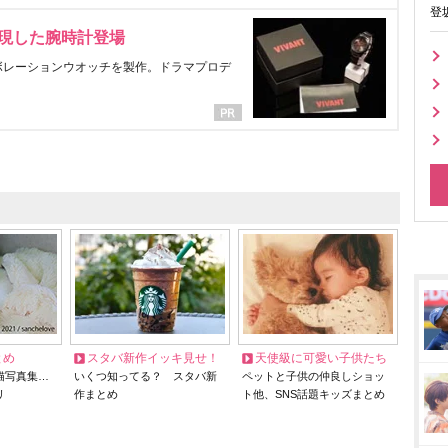
登
表現した腕時計登場
ラボレーションウオッチを製作。ドラマプロデ
とめ
スタバ新作イッキ見せ！
天使級に可愛い子供たち
猫写真集…
いくつ知ってる？ スタバ新
ペットと子供の仲良しショッ
リ
作まとめ
ト他、SNS話題キッズまとめ