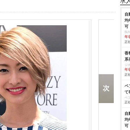
求
自
均
可
SU
年収
正社
香
系
ジ
年
正社
ペ
て
ペ
正社
自
均
可