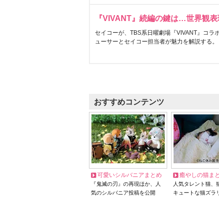
『VIVANT』続編の鍵は…世界観
セイコーが、TBS系日曜劇場『VIVANT』コ
ューサーとセイコー担当者が魅力を解説する。
おすすめコンテンツ
可愛いシルバニアまとめ
癒やしの猫ま
『鬼滅の刃』の再現ほか、人
人気タレント猫、
気のシルバニア投稿を公開
キュートな猫ズラ