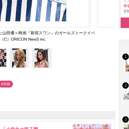
ネ
年収
正社
た山田優＝映画『新宿スワン』のガールズトークイベ
C）ORICON NewS inc.
#邦画