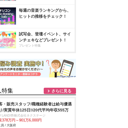
毎週の音楽ランキングから、
ヒットの推移をチェック！
試写会、登壇イベント、サイ
ンチェキなどプレゼント！
プレゼント特集
人特集
さらに見る
客・販売スタッフ/職種経験者は給与優遇
り/実質年休125日!/20代平均年収555万
V LAND堺/株式会社ネクステージ
378万円～901万6,000円
員 / 大阪府