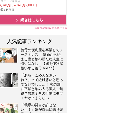
クステージ練馬店
378万円～826万2,000円
員 / 東京都
続きはこちら
sponsored by 求人ボックス
人気記事ランキング
義母の便利屋を卒業してノ
ーストレス！ 離婚から始
まる妻と娘の新たな人生に
悔いはなし！【嫁を便利屋
扱いする義母 Vol.44】
「あら、ごめんなさい
ね？」って絶対悪いと思っ
てないでしょ…！ 私の畑
に平然と踏み入る隣人…無
視？悪意？その行動にモヤ
モヤが止まらない
「義母の発言が許せな
い…！」嫁が義母に怒り爆