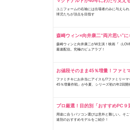
マクドナルドが40年にわたり支え
ユニフォームの右袖には出場者のみに与えられ
球児たちが頂点を目指す
森崎ウィン×向井康二“両片思い”
森崎ウィンと向井康二がW主演！映画『（LOVE S
最速配信。究極のピュアラブ！
お値段そのまま45％増量！ファミ
ファミチキにお弁当にアイスも!?ファミリーマ
45％増量作戦」が今夏、シリーズ初の年2回開
プロ厳選！目的別「おすすめPC９
用途に合うパソコン選びは意外と難しい。そこ
途別のおすすめモデルをご紹介！