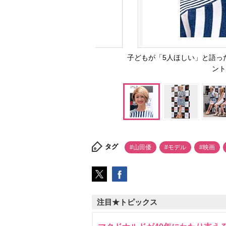
子どもが「5人ほしい」と語っ
ント（
タグ
#山田優
#モデル
#映画
注目★トピックス