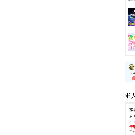
求
接
あ
SU
年収
正社