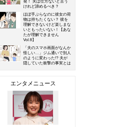
発！ 夫は仕方ないと言う
けれど諦めるべき？
ほぼ手ぶらなのに彼女の荷
物は持ちたくない？ 彼を
理解できないけど楽しまな
いともったいない！【あな
たが理解できません
Vol.8】
「夫のスマホ画面がなんか
怪しい…」ジム通いで別人
のように変わった!? 夫が
隠していた衝撃の事実とは
エンタメニュース