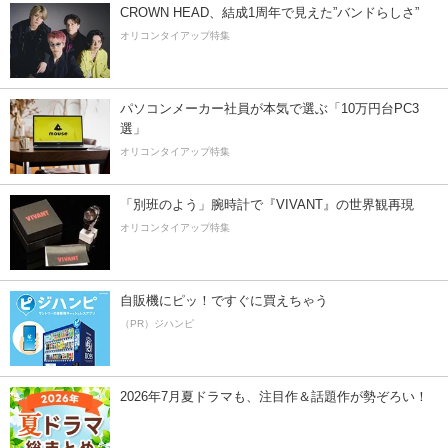
CROWN HEAD、結成1周年で見えた”バンドらしさ”
オリコンタイアップ特集
パソコンメーカー社員が本気で選ぶ「10万円台PC3
選」
オリコンタイアップ特集
「別班のよう」腕時計で『VIVANT』の世界観再現
オリコンタイアップ特集
自販機にピッ！ですぐに買えちゃう
（PR）ジハンピ
2026年7月夏ドラマも、注目作＆話題作が勢ぞろい！