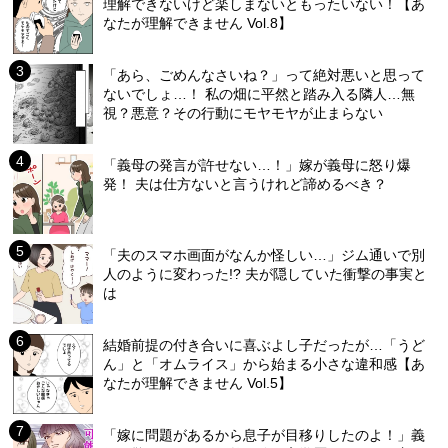
理解できないけど楽しまないともったいない！【あ
なたが理解できません Vol.8】
「あら、ごめんなさいね？」って絶対悪いと思って
ないでしょ…！ 私の畑に平然と踏み入る隣人…無
視？悪意？その行動にモヤモヤが止まらない
「義母の発言が許せない…！」嫁が義母に怒り爆
発！ 夫は仕方ないと言うけれど諦めるべき？
「夫のスマホ画面がなんか怪しい…」ジム通いで別
人のように変わった!? 夫が隠していた衝撃の事実と
は
結婚前提の付き合いに喜ぶよし子だったが…「うど
ん」と「オムライス」から始まる小さな違和感【あ
なたが理解できません Vol.5】
「嫁に問題があるから息子が目移りしたのよ！」義