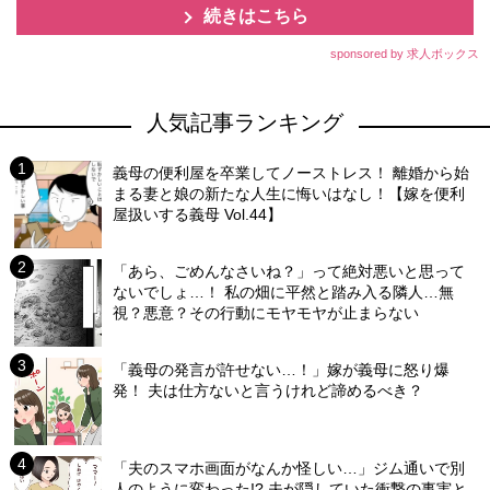
続きはこちら
sponsored by 求人ボックス
人気記事ランキング
義母の便利屋を卒業してノーストレス！ 離婚から始
まる妻と娘の新たな人生に悔いはなし！【嫁を便利
屋扱いする義母 Vol.44】
「あら、ごめんなさいね？」って絶対悪いと思って
ないでしょ…！ 私の畑に平然と踏み入る隣人…無
視？悪意？その行動にモヤモヤが止まらない
「義母の発言が許せない…！」嫁が義母に怒り爆
発！ 夫は仕方ないと言うけれど諦めるべき？
「夫のスマホ画面がなんか怪しい…」ジム通いで別
人のように変わった!? 夫が隠していた衝撃の事実と