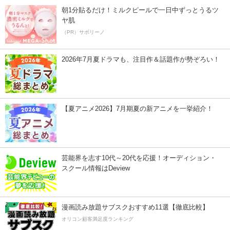
朝1分貼るだけ！ミルクピールで一日中ずっとうるツ
ヤ肌
（PR）サボリーノ
2026年7月夏ドラマも、注目作＆話題作が勢ぞろい！
【夏アニメ2026】7月期夏の新アニメを一挙紹介！
芸能界を志す10代～20代を応援！オーディション・
スクール情報はDeview
漫画読み放題サブスクおすすめ11選【徹底比較】
オリコン顧客満足度ランキング