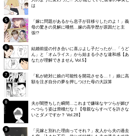
は
「嫁に問題があるから息子が目移りしたのよ！」義
母の驚きの見解に唖然…嫁の高学歴が原因だと主
張!?
結婚前提の付き合いに喜ぶよし子だったが…「うど
ん」と「オムライス」から始まる小さな違和感【あ
なたが理解できません Vol.5】
「私が絶対に娘の可能性を開花させる…！」娘に高
額を注ぎ自分の夢を押しつけた母の大誤算
夫が闇堕ちした瞬間…これまで嫌味なヤツらが媚び
へつらう姿は滑稽だな！【母親ならすべてを許さな
いとダメですか？ Vol.28】
「元嫁と別れた理由ってそれ？」友人から夫の過去