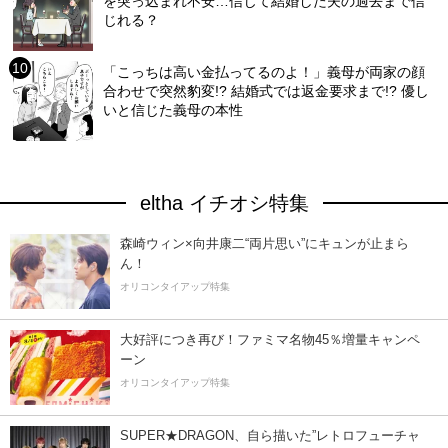
を突っ込まれ不安…信じて結婚した夫の過去まで信
じれる？
「こっちは高い金払ってるのよ！」義母が両家の顔
合わせで突然豹変!? 結婚式では返金要求まで!? 優し
いと信じた義母の本性
eltha イチオシ特集
森崎ウィン×向井康二“両片思い”にキュンが止まら
ん！
オリコンタイアップ特集
大好評につき再び！ファミマ名物45％増量キャンペ
ーン
オリコンタイアップ特集
SUPER★DRAGON、自ら描いた”レトロフューチャ