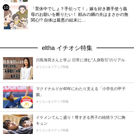
「育休中でしょ？手伝って！」嫁を好き勝手使う義
母のお願いを断りたい！ 頼みの綱の夫はまさかの無
関心!? 自体は最悪の結末に…
eltha イチオシ特集
川島海荷さんと学ぶ 日常に潜む“人身取引”のリアル
オリコンタイアップ特集
マクドナルドが40年にわたり支える「小学生の甲子
園」
オリコンタイアップ特集
イケメンてんこ盛り！尊すぎる男子の純情ラブに胸
キュン
オリコンタイアップ特集