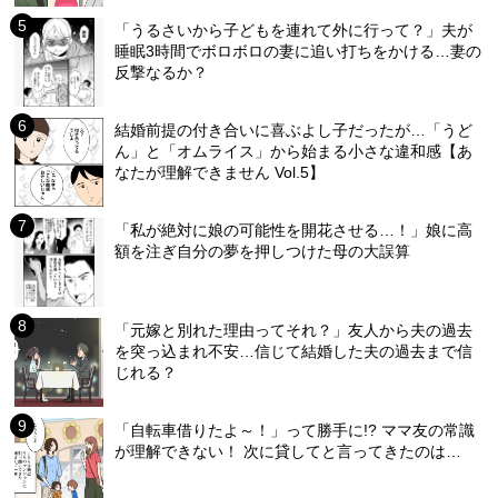
「うるさいから子どもを連れて外に行って？」夫が
睡眠3時間でボロボロの妻に追い打ちをかける…妻の
反撃なるか？
結婚前提の付き合いに喜ぶよし子だったが…「うど
ん」と「オムライス」から始まる小さな違和感【あ
なたが理解できません Vol.5】
「私が絶対に娘の可能性を開花させる…！」娘に高
額を注ぎ自分の夢を押しつけた母の大誤算
「元嫁と別れた理由ってそれ？」友人から夫の過去
を突っ込まれ不安…信じて結婚した夫の過去まで信
じれる？
「自転車借りたよ～！」って勝手に!? ママ友の常識
が理解できない！ 次に貸してと言ってきたのは…