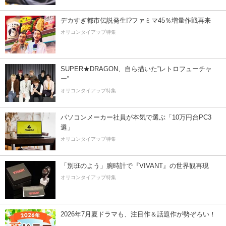
デカすぎ都市伝説発生!?ファミマ45％増量作戦再来
オリコンタイアップ特集
SUPER★DRAGON、自ら描いた”レトロフューチャ
ー”
オリコンタイアップ特集
パソコンメーカー社員が本気で選ぶ「10万円台PC3
選」
オリコンタイアップ特集
「別班のよう」腕時計で『VIVANT』の世界観再現
オリコンタイアップ特集
2026年7月夏ドラマも、注目作＆話題作が勢ぞろい！