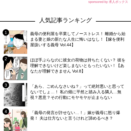
sponsored by 求人ボックス
人気記事ランキング
義母の便利屋を卒業してノーストレス！ 離婚から始
まる妻と娘の新たな人生に悔いはなし！【嫁を便利
屋扱いする義母 Vol.44】
ほぼ手ぶらなのに彼女の荷物は持ちたくない？ 彼を
理解できないけど楽しまないともったいない！【あ
なたが理解できません Vol.8】
「あら、ごめんなさいね？」って絶対悪いと思って
ないでしょ…！ 私の畑に平然と踏み入る隣人…無
視？悪意？その行動にモヤモヤが止まらない
「義母の発言が許せない…！」嫁が義母に怒り爆
発！ 夫は仕方ないと言うけれど諦めるべき？