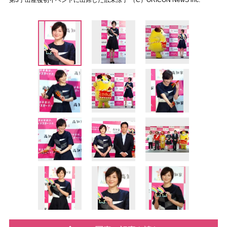
第3子出産後初イベントに出席した広末涼子 （C）ORICON NewS inc.